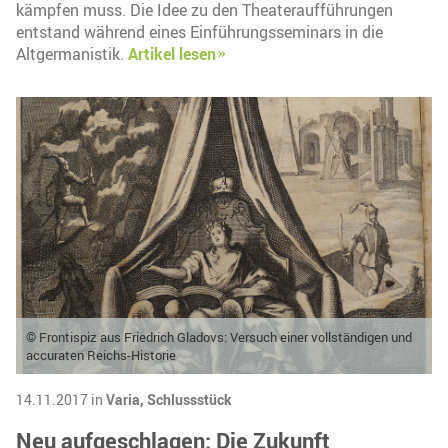
kämpfen muss. Die Idee zu den Theateraufführungen
entstand während eines Einführungsseminars in die
Altgermanistik.
Artikel lesen
© Frontispiz aus Friedrich Gladovs: Versuch einer vollständigen und
accuraten Reichs-Historie
14.11.2017 in
Varia,
Schlussstück
Neu aufgeschlagen: Die Zukunft