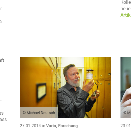
Kolle
r
neue
Artik
a
ft
-
es
© Michael Deutsch
© Mi
lass
27.01.2014 in
Varia,
Forschung
23.01