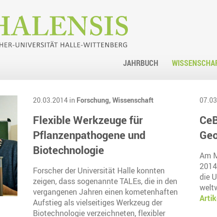
JAHRBUCH
WISSENSCHA
20.03.2014 in
Forschung,
Wissenschaft
07.03
Flexible Werkzeuge für
CeB
Pflanzenpathogene und
Geo
Biotechnologie
Am M
2014
Forscher der Universität Halle konnten
die U
zeigen, dass sogenannte TALEs, die in den
welt
vergangenen Jahren einen kometenhaften
Artik
Aufstieg als vielseitiges Werkzeug der
Biotechnologie verzeichneten, flexibler