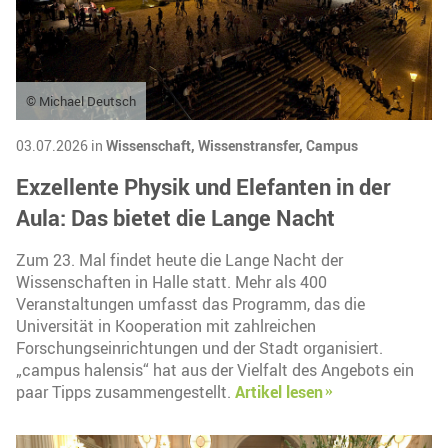
© Michael Deutsch
03.07.2026 in
Wissenschaft,
Wissenstransfer,
Campus
Exzellente Physik und Elefanten in der
Aula: Das bietet die Lange Nacht
Zum 23. Mal findet heute die Lange Nacht der
Wissenschaften in Halle statt. Mehr als 400
Veranstaltungen umfasst das Programm, das die
Universität in Kooperation mit zahlreichen
Forschungseinrichtungen und der Stadt organisiert.
„campus halensis“ hat aus der Vielfalt des Angebots ein
paar Tipps zusammengestellt.
Artikel lesen