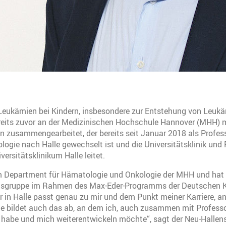
 Leukämien bei Kindern, insbesondere zur Entstehung von Leukä
eits zuvor an der Medizinischen Hochschule Hannover (MHH) mi
 zusammengearbeitet, der bereits seit Januar 2018 als Profess
ogie nach Halle gewechselt ist und die Universitätsklinik und Po
versitätsklinikum Halle leitet.
Department für Hämatologie und Onkologie der MHH und hat d
gruppe im Rahmen des Max-Eder-Programms der Deutschen Kre
er in Halle passt genau zu mir und dem Punkt meiner Karriere, 
Sie bildet auch das ab, an dem ich, auch zusammen mit Profess
t habe und mich weiterentwickeln möchte“, sagt der Neu-Hallens