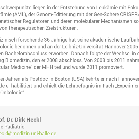
schwerpunkte liegen in der Entstehung von Leukämie mit Foku
ämie (AML), der Genom-Editierung mit der Gen-Schere CRISPR
enetischer Regulatoren und deren molekularer Mechanismen s
 von therapeutischen Zielstrukturen.
izinisch forschende 36-Jährige hat seine akademische Laufbah
ologie begonnen und an der Leibniz-Universität Hannover 2006
en Bachelorabschluss erworben. Danach folgte der Wechsel in
g Biomedizin, den er 2008 abschloss. Von 2008 bis 2011 nahm
lar Medicine“ der MHH teil und wurde 2011 promoviert.
ei Jahren als Postdoc in Boston (USA) kehrte er nach Hannover
e er habilitiert und erhielt die Lehrbefugnis im Fach „Experimen
Onkologie“.
f. Dr. Dirk Heckl
e Pädiatrie
heckl@medizin.uni-halle.de