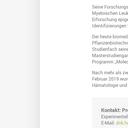
Seine Forschungs
Myeloischen Leuk
Erforschung epig
Identifizierungen
Der heute biomed
Pflanzenbiotechn
Studienfach sein
Masterstudiengan
Programm „Molecu
Nach mehr als zw
Februar 2019 wurd
Hämatologie und 
Kontakt: Pro
Experimentell
E-Mail:
dirk.