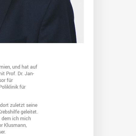
mien, und hat auf
t Prof. Dr. Jan-
or für
liklinik für
ort zuletzt seine
bshilfe geleitet.
an dem ich mich
or Klusmann,
er.