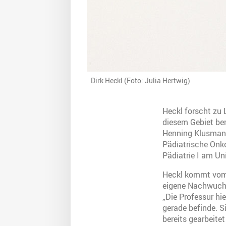
Dirk Heckl (Foto: Julia Hertwig)
Heckl forscht zu
diesem Gebiet ber
Henning Klusmann
Pädiatrische Onkol
Pädiatrie I am Uni
Heckl kommt vom 
eigene Nachwuchs
„Die Professur hi
gerade befinde. 
bereits gearbeite