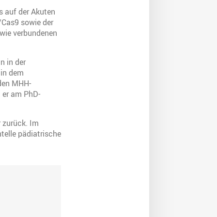
s auf der Akuten
/Cas9 sowie der
owie verbundenen
n in der
 in dem
 den MHH-
 er am PhD-
 zurück. Im
telle pädiatrische