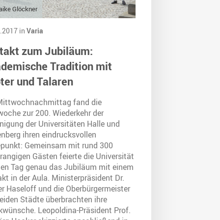
ike Glöckner
.2017 in
Varia
takt zum Jubiläum:
demische Tradition mit
ter und Talaren
ittwochnachmittag fand die
woche zur 200. Wiederkehr der
nigung der Universitäten Halle und
enberg ihren eindrucksvollen
punkt: Gemeinsam mit rund 300
angigen Gästen feierte die Universität
den Tag genau das Jubiläum mit einem
kt in der Aula. Ministerpräsident Dr.
er Haseloff und die Oberbürgermeister
beiden Städte überbrachten ihre
kwünsche. Leopoldina-Präsident Prof.