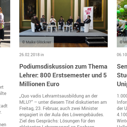
© Maike Glöckner
© Mi
26.02.2018 in
06.10
Podiumsdiskussion zum Thema
Sem
Lehrer: 800 Erstsemester und 5
Stu
Millionen Euro
Uni
rt
ilte
„Quo vadis Lehramtsausbildung an der
1.000
MLU?“ – unter diesem Titel diskutierten am
Info
tadt
Freitag, 23. Februar, auch zwei Minister
der U
.
engagiert in der Aula des Löwengebäudes.
4.10
Ziel des Gesprächs: Lösungen für den
Wint
chen
eklatanten Lehrermangel an Sachsen-
Hall