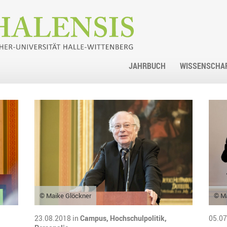
JAHRBUCH
WISSENSCHA
© Maike Glöckner
© Ma
23.08.2018 in
Campus,
Hochschulpolitik,
05.07