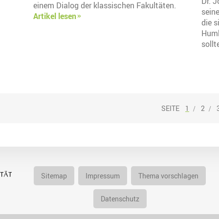
Dr. J
einem Dialog der klassischen Fakultäten.
seine
Artikel lesen
die 
Humb
sollt
1
2
Sitemap
Impressum
Thema vorschlagen
Datenschutz