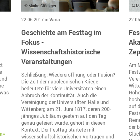
© Maike Glöckner
© Ma
22.06.2017 in
Varia
22.06
Geschichte am Festtag im
Fes
Fokus -
Aka
Wissenschaftshistorische
Zep
Veranstaltungen
zt
Am M
e
Fest
Schließung, Wiedereröffnung oder Fusion?
und
Verei
Die Zeit der napoleonischen Kriege
he
Witt
bedeutete für viele Universitäten einen
twas
Höhe
Abbruch der Kontinuität. Auch die
hochr
Vereinigung der Universitäten Halle und
g
auf 
Wittenberg am 21. Juni 1817, deren 200-
Festa
jähriges Jubiläum gestern auf den Tag
Rein
genau gefeiert wurde, gehört in diesen
der 
Kontext. Der Festtag startete mit
en
Glüc
wissenschaftshistorischen Vorträgen und