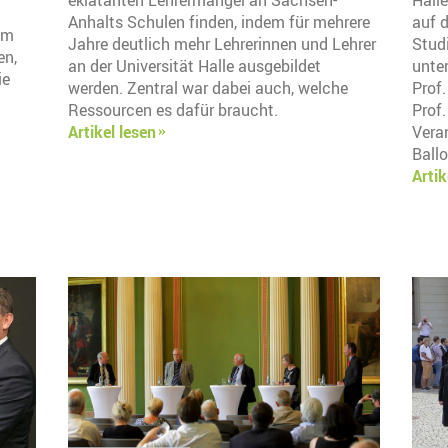
Anhalts Schulen finden, indem für mehrere
auf 
um
Jahre deutlich mehr Lehrerinnen und Lehrer
Stud
en,
an der Universität Halle ausgebildet
unte
ie
werden. Zentral war dabei auch, welche
Prof
Ressourcen es dafür braucht.
Prof.
Artikel lesen
Vera
Ball
Artik