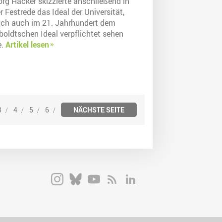
örg Hacker skizzierte anschließend in
r Festrede das Ideal der Universität,
sich auch im 21. Jahrhundert dem
oldtschen Ideal verpflichtet sehen
e.
Artikel lesen
3
4
5
6
NÄCHSTE SEITE