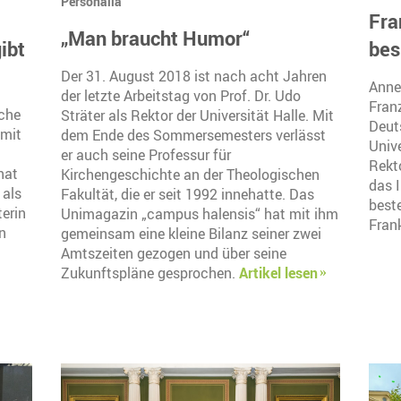
Personalia
Fra
„Man braucht Humor“
ibt
bes
Der 31. August 2018 ist nach acht Jahren
Anne
der letzte Arbeitstag von Prof. Dr. Udo
Fran
che
Sträter als Rektor der Universität Halle. Mit
Deut
 mit
dem Ende des Sommersemesters verlässt
Unive
er auch seine Professur für
Rekto
hat
Kirchengeschichte an der Theologischen
das I
 als
Fakultät, die er seit 1992 innehatte. Das
best
terin
Unimagazin „campus halensis“ hat mit ihm
Fran
in
gemeinsam eine kleine Bilanz seiner zwei
Amtszeiten gezogen und über seine
Zukunftspläne gesprochen.
Artikel lesen