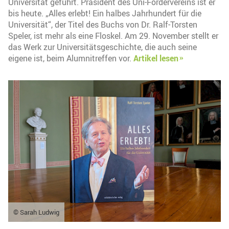
Universität geführt. Präsident des Uni-Fördervereins ist er
bis heute. „Alles erlebt! Ein halbes Jahrhundert für die
Universität“, der Titel des Buchs von Dr. Ralf-Torsten
Speler, ist mehr als eine Floskel. Am 29. November stellt er
das Werk zur Universitätsgeschichte, die auch seine
eigene ist, beim Alumnitreffen vor.
Artikel lesen
© Sarah Ludwig