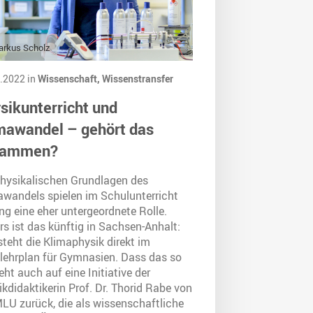
arkus Scholz
.2022 in
Wissenschaft,
Wissenstransfer
sikunterricht und
mawandel – gehört das
sammen?
physikalischen Grundlagen des
awandels spielen im Schulunterricht
ng eine eher untergeordnete Rolle.
s ist das künftig in Sachsen-Anhalt:
steht die Klimaphysik direkt im
lehrplan für Gymnasien. Dass das so
geht auch auf eine Initiative der
kdidaktikerin Prof. Dr. Thorid Rabe von
MLU zurück, die als wissenschaftliche