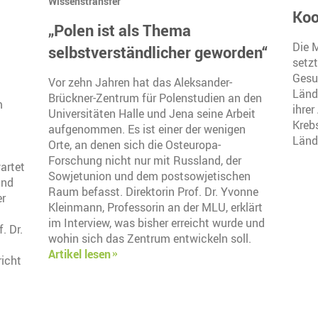
Wissenstransfer
Koo
„Polen ist als Thema
Die M
selbstverständlicher geworden“
setzt
Gesu
Vor zehn Jahren hat das Aleksander-
Länd
Brückner-Zentrum für Polenstudien an den
m
ihrer
Universitäten Halle und Jena seine Arbeit
Krebs
aufgenommen. Es ist einer der wenigen
Länd
Orte, an denen sich die Osteuropa-
Forschung nicht nur mit Russland, der
artet
Sowjetunion und dem postsowjetischen
und
Raum befasst. Direktorin Prof. Dr. Yvonne
er
Kleinmann, Professorin an der MLU, erklärt
im Interview, was bisher erreicht wurde und
. Dr.
wohin sich das Zentrum entwickeln soll.
Artikel lesen
icht