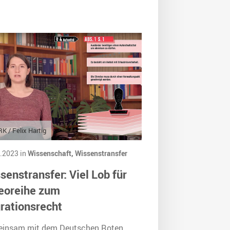
K / Felix Hartig
.2023 in
Wissenschaft,
Wissenstransfer
senstransfer: Viel Lob für
eoreihe zum
rationsrecht
insam mit dem Deutschen Roten