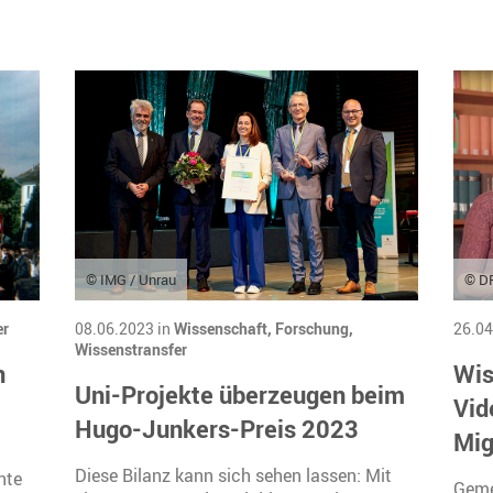
© IMG / Unrau
© DR
er
08.06.2023 in
Wissenschaft,
Forschung,
26.04
Wissenstransfer
n
Wis
Uni-Projekte überzeugen beim
Vid
Hugo-Junkers-Preis 2023
Mig
Diese Bilanz kann sich sehen lassen: Mit
hte
Geme