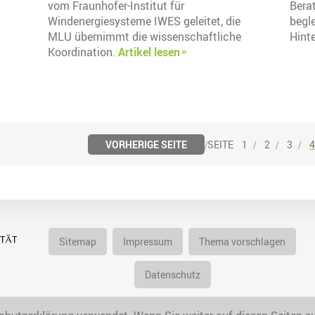
vom Fraunhofer-Institut für
Berat
Windenergiesysteme IWES geleitet, die
begle
MLU übernimmt die wissenschaftliche
Hint
Koordination.
Artikel lesen
VORHERIGE SEITE
1
2
3
4
Sitemap
Impressum
Thema vorschlagen
Datenschutz