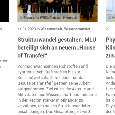
© Fraunhofer IWES/Christian Hiemisch
© M
r,
11.01.2023 in
Wissenschaft,
Wissenstransfer
21.11
Strukturwandel gestalten: MLU
Phy
beteiligt sich an neuem „House
Kli
of Transfer“
zu
ation
Von nachwachsenden Rohstoffen und
Die 
n
synthetischen Kraftstoffen bis zur
Klim
Kreislaufwirtschaft: In Leuna hat das
bisla
„House of Transfer“ gestern seine Arbeit
Ander
aufgenommen. Ziel ist es, die Akteure und
Hier 
Aktivitäten aus Wissenschaft und Industrie
Fach
in der Region stärker miteinander zu
ist, 
verzahnen, um so den Strukturwandel zu
Physi
beschleunigen. Das Gesamtprojekt wird
der 