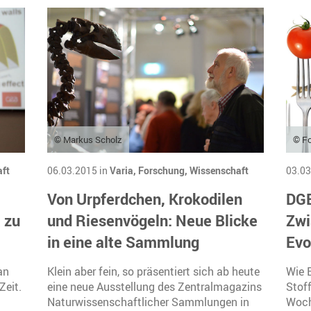
© Markus Scholz
© Fo
ft
06.03.2015 in
Varia,
Forschung,
Wissenschaft
03.03
Von Urpferdchen, Krokodilen
DGE
 zu
und Riesenvögeln: Neue Blicke
Zwi
in eine alte Sammlung
Evo
an
Klein aber fein, so präsentiert sich ab heute
Wie 
Zeit.
eine neue Ausstellung des Zentralmagazins
Stof
Naturwissenschaftlicher Sammlungen in
Woch