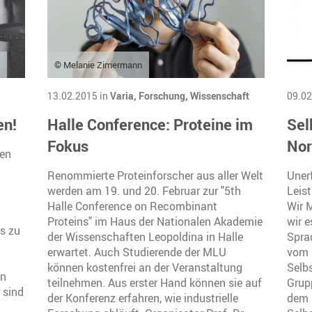
© Melanie Zimermann
13.02.2015 in
Varia,
Forschung,
Wissenschaft
09.02
en!
Halle Conference: Proteine im
Sel
Fokus
Nor
ten
Renommierte Proteinforscher aus aller Welt
Unerf
werden am 19. und 20. Februar zur "5th
Leis
Halle Conference on Recombinant
Wir 
Proteins" im Haus der Nationalen Akademie
wir 
s zu
der Wissenschaften Leopoldina in Halle
Spra
erwartet. Auch Studierende der MLU
vom 
können kostenfrei an der Veranstaltung
Selb
in
teilnehmen. Aus erster Hand können sie auf
Grup
 sind
der Konferenz erfahren, wie industrielle
dem 