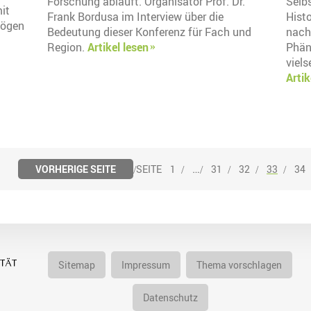
Forschung abläuft. Organisator Prof. Dr.
Selb
it
Frank Bordusa im Interview über die
Hist
mögen
Bedeutung dieser Konferenz für Fach und
nach
Region.
Artikel lesen
Phäno
viels
Artik
…
VORHERIGE SEITE
1
31
32
33
34
Sitemap
Impressum
Thema vorschlagen
Datenschutz