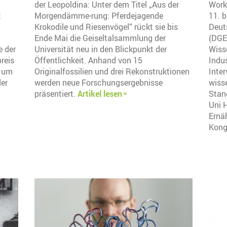
der Leopoldina: Unter dem Titel „Aus der
Work
t
Morgendämme-rung: Pferdejagende
11. b
Krokodile und Riesenvögel“ rückt sie bis
Deut
Ende Mai die Geiseltalsammlung der
(DGE
e der
Universität neu in den Blickpunkt der
Wiss
reis
Öffentlichkeit. Anhand von 15
Indus
n um
Originalfossilien und drei Rekonstruktionen
Inte
der
werden neue Forschungsergebnisse
wisse
präsentiert.
Artikel lesen
Stan
Uni 
Ernä
Kong