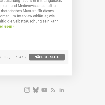
sttäuschung“ sucht er mit Linguisten,
orikern und Medienwissenschaftlern
 rhetorischen Mustern für dieses
men. Im Interview erklärt er, wie
eitig die Selbsttäuschung sein kann.
el lesen
…
35
47
NÄCHSTE SEITE