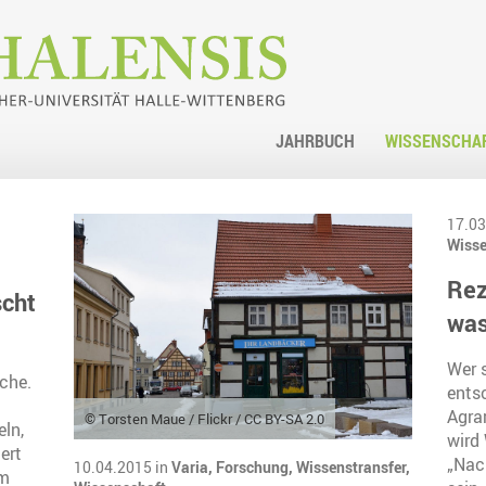
JAHRBUCH
WISSENSCHA
17.03
Wisse
Rez
scht
wa
Wer 
ache.
entsc
Agrar
© Torsten Maue / Flickr / CC BY-SA 2.0
eln,
wird
ert
„Nac
10.04.2015 in
Varia,
Forschung,
Wissenstransfer,
im