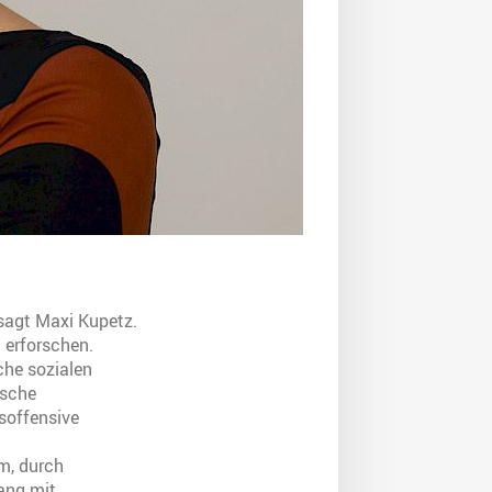
 sagt Maxi Kupetz.
 erforschen.
che sozialen
ische
tsoffensive
um, durch
ang mit