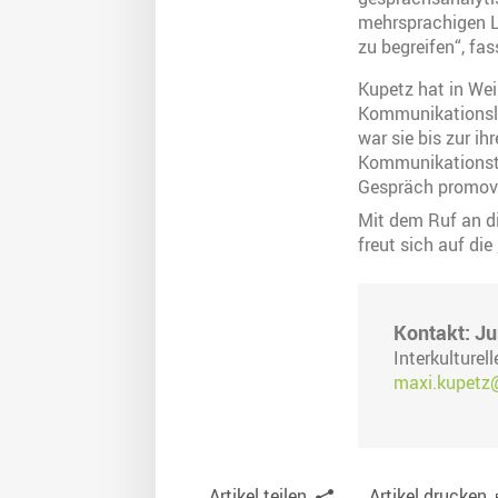
mehrsprachigen L
zu begreifen“, fa
Kupetz hat in We
Kommunikationsli
war sie bis zur i
Kommunikationsthe
Gespräch promovi
Mit dem Ruf an di
freut sich auf die
Kontakt: Ju
Interkulture
maxi.kupetz@
Artikel teilen
Artikel drucken