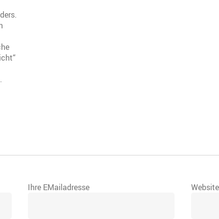
ders.
n
che
icht“
.
Ihre EMailadresse
Websit