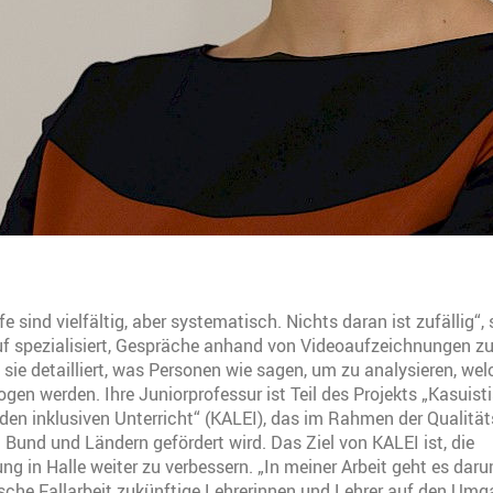
 sind vielfältig, aber systematisch. Nichts daran ist zufällig“,
uf spezialisiert, Gespräche anhand von Videoaufzeichnungen zu
 sie detailliert, was Personen wie sagen, um zu analysieren, wel
gen werden. Ihre Juniorprofessur ist Teil des Projekts „Kasuist
 den inklusiven Unterricht“ (KALEI), das im Rahmen der Qualitä
 Bund und Ländern gefördert wird. Das Ziel von KALEI ist, die
g in Halle weiter zu verbessern. „In meiner Arbeit geht es dar
sche Fallarbeit zukünftige Lehrerinnen und Lehrer auf den Umg