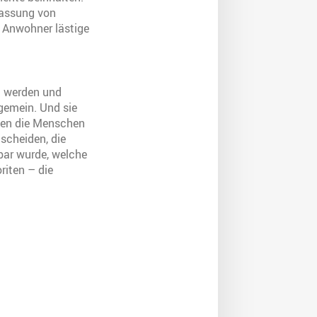
rfassung von
 Anwohner lästige
zu werden und
gemein. Und sie
lten die Menschen
tscheiden, die
tbar wurde, welche
riten – die