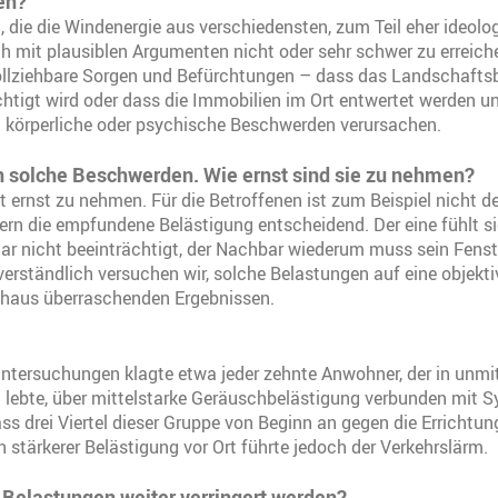
en?
 die die Windenergie aus verschiedensten, zum Teil eher ideol
 mit plausiblen Argumenten nicht oder sehr schwer zu erreiche
llziehbare Sorgen und Befürchtungen – dass das Landschaftsb
htigt wird oder dass die Immobilien im Ort entwertet werden u
 körperliche oder psychische Beschwerden verursachen.
n solche Beschwerden. Wie ernst sind sie zu nehmen?
t ernst zu nehmen. Für die Betroffenen ist zum Beispiel nicht 
ern die empfundene Belästigung entscheidend. Der eine fühlt s
ar nicht beeinträchtigt, der Nachbar wiederum muss sein Fens
verständlich versuchen wir, solche Belastungen auf eine objekti
rchaus überraschenden Ergebnissen.
Untersuchungen klagte etwa jeder zehnte Anwohner, der in unmi
 lebte, über mittelstarke Geräuschbelästigung verbunden mit
dass drei Viertel dieser Gruppe von Beginn an gegen die Errichtu
h stärkerer Belästigung vor Ort führte jedoch der Verkehrslärm.
 Belastungen weiter verringert werden?