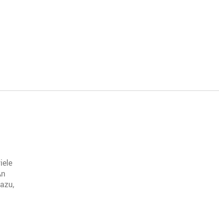
iele
An
dazu,