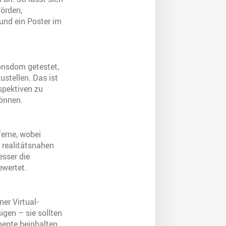
hörden,
und ein Poster im
onsdom getestet,
stellen. Das ist
spektiven zu
önnen.
erne, wobei
 realitätsnahen
sser die
ewertet.
er Virtual-
igen – sie sollten
mente beinhalten.