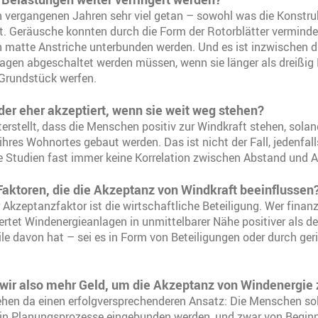
n vergangenen Jahren sehr viel getan – sowohl was die Konstru
t. Geräusche konnten durch die Form der Rotorblätter verminde
h matte Anstriche unterbunden werden. Und es ist inzwischen d
lagen abgeschaltet werden müssen, wenn sie länger als dreißi
 Grundstück werfen.
er eher akzeptiert, wenn sie weit weg stehen?
terstellt, dass die Menschen positiv zur Windkraft stehen, sola
 ihres Wohnortes gebaut werden. Das ist nicht der Fall, jedenfal
e Studien fast immer keine Korrelation zwischen Abstand und 
Faktoren, die die Akzeptanz von Windkraft beeinflussen
 Akzeptanzfaktor ist die wirtschaftliche Beteiligung. Wer finanz
wertet Windenergieanlagen in unmittelbarer Nähe positiver als der
eile davon hat – sei es in Form von Beteiligungen oder durch ger
wir also mehr Geld, um die Akzeptanz von Windenergie
hen da einen erfolgversprechenderen Ansatz: Die Menschen soll
r in Planungsprozesse eingebunden werden, und zwar von Beginn