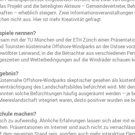
das Projekt und die beteiligten Akteure – Gemeindevertreter, Be
haften – erheblich steigern. Zwei Informationsveranstaltungen 
hen nicht aus. Hier ist mehr Kreativität gefragt.
spiele nennen?
sam mit der TU München und der ETH Zürich einen Präsentati
 Touristen küstennahe Offshore-Windparks an der Ostsee vorzu
ewölbter Leinwand, in der die Betrachter aus verschiedenen Per
geszeiten und Wetterbedingungen auf die Windräder schauen k
gebnis?
küstennahe Offshore-Windparks skeptischer gesehen als küstenf
einträchtigung des Landschaftsbildes befürchtet wird. Mit den
onnten solche Befürchtungen häufig ausgeräumt werden – je be
Meereslandschaft integriert waren, desto positiver wurden sie b
Schule machen?
isch zu aufwendig. Ähnliche Erfahrungen lassen sich aber mit ein
chen. Präsentationen im Internet sind auch nicht zu vernachläss
uf dem neuesten Stand sein, sondern auch mehr interaktive Ele