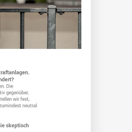
kraftanlagen.
ndert?
n. Die
tiv gegenüber,
llen wir fest,
 zumindest neutral
ie skeptisch