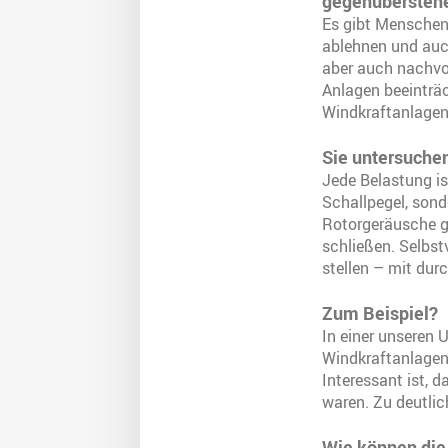
gegenübersteh
Es gibt Menschen,
ablehnen und auch
aber auch nachvo
Anlagen beeinträc
Windkraftanlagen
Sie untersuche
Jede Belastung is
Schallpegel, sond
Rotorgeräusche g
schließen. Selbst
stellen – mit du
Zum Beispiel?
In einer unseren 
Windkraftanlagen
Interessant ist, 
waren. Zu deutlic
Wie können die