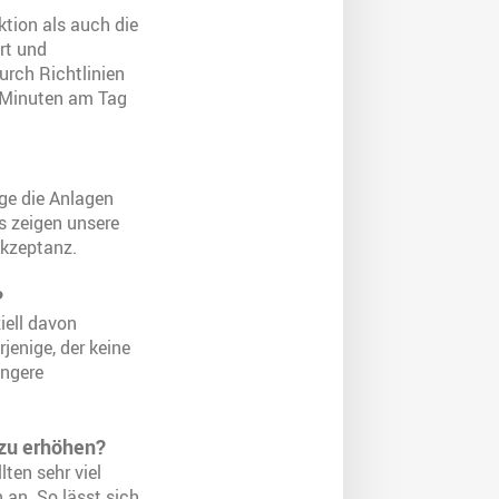
ktion als auch die
rt und
urch Richtlinien
g Minuten am Tag
nge die Anlagen
ls zeigen unsere
Akzeptanz.
?
iell davon
jenige, der keine
ingere
 zu erhöhen?
ten sehr viel
 an. So lässt sich