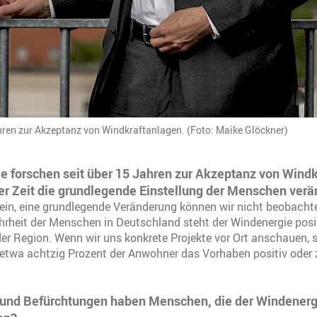
hren zur Akzeptanz von Windkraftanlagen. (Foto: Maike Glöckner)
Sie forschen seit über 15 Jahren zur Akzeptanz von Wind
ser Zeit die grundlegende Einstellung der Menschen verä
in, eine grundlegende Veränderung können wir nicht beobachte
rheit der Menschen in Deutschland steht der Windenergie posi
r Region. Wenn wir uns konkrete Projekte vor Ort anschauen, ste
 etwa achtzig Prozent der Anwohner das Vorhaben positiv oder
und Befürchtungen haben Menschen, die der Windenerg