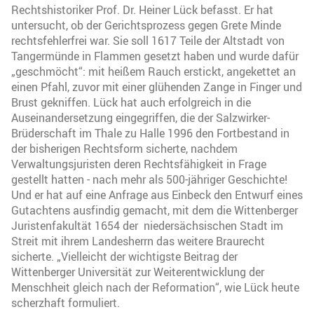
Rechtshistoriker Prof. Dr. Heiner Lück befasst. Er hat
untersucht, ob der Gerichtsprozess gegen Grete Minde
rechtsfehlerfrei war. Sie soll 1617 Teile der Altstadt von
Tangermünde in Flammen gesetzt haben und wurde dafür
„geschmöcht“: mit heißem Rauch erstickt, angekettet an
einen Pfahl, zuvor mit einer glühenden Zange in Finger und
Brust gekniffen. Lück hat auch erfolgreich in die
Auseinandersetzung eingegriffen, die der Salzwirker-
Brüderschaft im Thale zu Halle 1996 den Fortbestand in
der bisherigen Rechtsform sicherte, nachdem
Verwaltungsjuristen deren Rechtsfähigkeit in Frage
gestellt hatten - nach mehr als 500-jähriger Geschichte!
Und er hat auf eine Anfrage aus Einbeck den Entwurf eines
Gutachtens ausfindig gemacht, mit dem die Wittenberger
Juristenfakultät 1654 der niedersächsischen Stadt im
Streit mit ihrem Landesherrn das weitere Braurecht
sicherte. „Vielleicht der wichtigste Beitrag der
Wittenberger Universität zur Weiterentwicklung der
Menschheit gleich nach der Reformation“, wie Lück heute
scherzhaft formuliert.