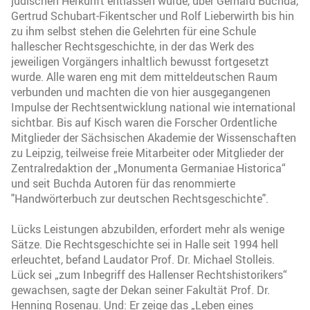
jüdischen Herkunft entlassen wurde, über Gerhard Buchda,
Gertrud Schubart-Fikentscher und Rolf Lieberwirth bis hin
zu ihm selbst stehen die Gelehrten für eine Schule
hallescher Rechtsgeschichte, in der das Werk des
jeweiligen Vorgängers inhaltlich bewusst fortgesetzt
wurde. Alle waren eng mit dem mitteldeutschen Raum
verbunden und machten die von hier ausgegangenen
Impulse der Rechtsentwicklung national wie international
sichtbar. Bis auf Kisch waren die Forscher Ordentliche
Mitglieder der Sächsischen Akademie der Wissenschaften
zu Leipzig, teilweise freie Mitarbeiter oder Mitglieder der
Zentralredaktion der „Monumenta Germaniae Historica“
und seit Buchda Autoren für das renommierte
"Handwörterbuch zur deutschen Rechtsgeschichte".
Lücks Leistungen abzubilden, erfordert mehr als wenige
Sätze. Die Rechtsgeschichte sei in Halle seit 1994 hell
erleuchtet, befand Laudator Prof. Dr. Michael Stolleis.
Lück sei „zum Inbegriff des Hallenser Rechtshistorikers“
gewachsen, sagte der Dekan seiner Fakultät Prof. Dr.
Henning Rosenau. Und: Er zeige das „Leben eines