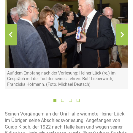
Auf dem Empfang nach der Vorlesung: Heiner Lück (re.) im
V
Gespräch mit der Tochter seines Lehrers Rolf Lieberwirth,
h
Franziska Hofmann. (Foto: Michael Deutsch)
M
1
2
3
4
Seinen Vorgängern an der Uni Halle widmete Heiner Lück
im Übrigen seine Abschiedsvorlesung. Angefangen von
Guido Kisch, der 1922 nach Halle kam und wegen seiner