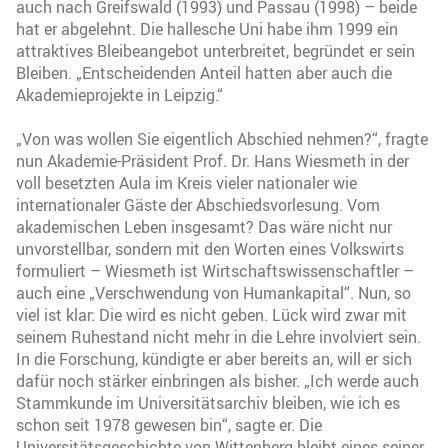
auch nach Greifswald (1993) und Passau (1998) – beide
hat er abgelehnt. Die hallesche Uni habe ihm 1999 ein
attraktives Bleibeangebot unterbreitet, begründet er sein
Bleiben. „Entscheidenden Anteil hatten aber auch die
Akademieprojekte in Leipzig.“
„Von was wollen Sie eigentlich Abschied nehmen?“, fragte
nun Akademie-Präsident Prof. Dr. Hans Wiesmeth in der
voll besetzten Aula im Kreis vieler nationaler wie
internationaler Gäste der Abschiedsvorlesung. Vom
akademischen Leben insgesamt? Das wäre nicht nur
unvorstellbar, sondern mit den Worten eines Volkswirts
formuliert – Wiesmeth ist Wirtschaftswissenschaftler –
auch eine „Verschwendung von Humankapital“. Nun, so
viel ist klar: Die wird es nicht geben. Lück wird zwar mit
seinem Ruhestand nicht mehr in die Lehre involviert sein.
In die Forschung, kündigte er aber bereits an, will er sich
dafür noch stärker einbringen als bisher. „Ich werde auch
Stammkunde im Universitätsarchiv bleiben, wie ich es
schon seit 1978 gewesen bin“, sagte er. Die
Universitätsgeschichte von Wittenberg bleibt eines seiner