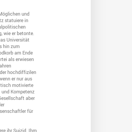
 Möglichen und
z statuiere in
lpolitischen
, wie er betonte.
as Universität
is hin zum
Brodkorb am Ende
rtei als erwiesen
fahren
er hochdiffizilen
wenn er nur aus
tisch motivierte
ht und Kompetenz
Gesellschaft aber
der
senschaftler für
re ihr Suizid. Ihm