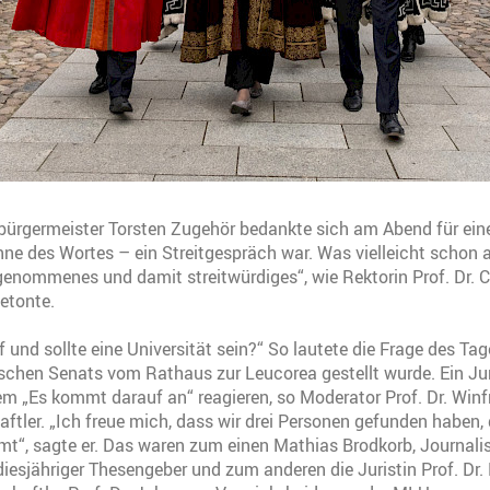
ürgermeister Torsten Zugehör bedankte sich am Abend für eine
ne des Wortes – ein Streitgespräch war. Was vielleicht schon 
enommenes und damit streitwürdiges“, wie Rektorin Prof. Dr. C
etonte.
f und sollte eine Universität sein?“ So lautete die Frage des Ta
chen Senats vom Rathaus zur Leucorea gestellt wurde. Ein Jur
m „Es kommt darauf an“ reagieren, so Moderator Prof. Dr. Winfr
tler. „Ich freue mich, dass wir drei Personen gefunden haben, 
“, sagte er. Das waren zum einen Mathias Brodkorb, Journalist
s diesjähriger Thesengeber und zum anderen die Juristin Prof. Dr