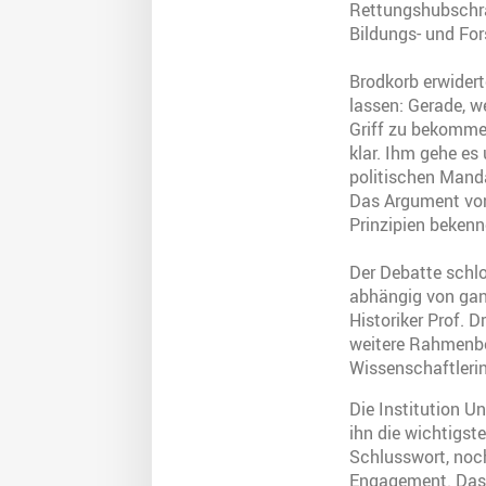
Rettungshubschrau
Bildungs- und Fo
Brodkorb erwidert
lassen: Gerade, we
Griff zu bekommen
klar. Ihm gehe es
politischen Manda
Das Argument von
Prinzipien beken
Der Debatte schlo
abhängig von gan
Historiker Prof. 
weitere Rahmenbe
Wissenschaftleri
Die Institution U
ihn die wichtigst
Schlusswort, noch
Engagement. Das s