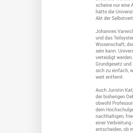
scheine nur eine
hätte die Universi
Akt der Selbstver
Johannes Varwick
und das Teilsystem
Wissenschaft, dort
sein kann. Univer
verteidigt werden
Grundgesetz und 
sich zu einfach, 
weit entfernt.
Auch Juristin Kat
der bisherigen De
obwohl Professori
dem Hochschulgese
nachhaltigen, fri
einer Verbreitun
entscheiden, ob 