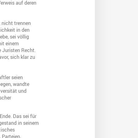
Verweis auf deren
k nicht trennen
lichkeit in den
e, sei völlig
mit einem
 Juristen Recht.
or, sich klar zu
ftler seien
iegen, wandte
iversität und
scher
Ende. Das sei für
 gestand in seinem
tisches
 Parteien,