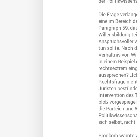
der Politikwissen
Die Frage verlang
eine im Bereich d
Paragraph 59, da
Willensbildung te
Anspruchsvoller 
tun sollte. Nach 
Verhältnis von Wi
in einem Beispiel
rechtsextrem eing
aussprechen? „Ich
Rechtsfrage nich
Juristen bestünde
Intervention des
bloß vorgespiegel
die Parteien und 
Politikwissenscha
sich selbst, nicht 
Brodkorb warnte v