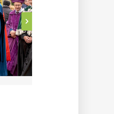
Impression vom Zug zur Leucorea (Foto: Maike Gl