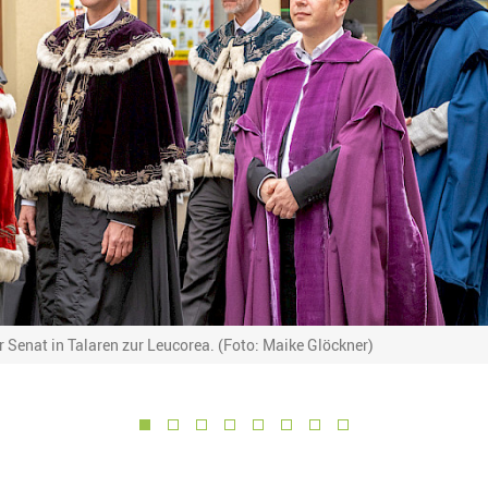
er Senat in Talaren zur Leucorea. (Foto: Maike Glöckner)
1
2
3
4
5
6
7
8