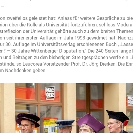
 …
on zweifellos geleistet hat: Anlass für weitere Gespräche zu bie
xion über die Rolle als Universität fortzuführen, schloss Modera
lbstreflexion der Universität gehörte auch zu dem breiten Them
ion seit ihrer ersten Auflage im Jahr 1993 gewidmet hat. Nachzu
ur 30. Auflage im Universitätsverlag erschienenen Buch „,Lasset
n!‘ – 30 Jahre Wittenberger Disputation.“ Die 240 Seiten lange 
rn und Beiträgen zu den bisherigen Streitgesprächen werfe ein L
stände, so Leucorea-Vorsitzender Prof. Dr. Jörg Dierken. Die Er
m Nachdenken geben.