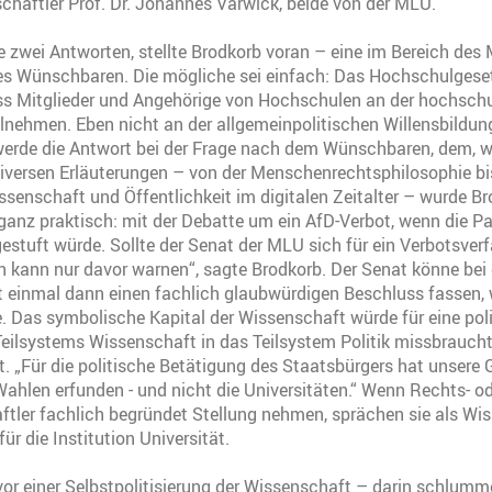
schaftler Prof. Dr. Johannes Varwick, beide von der MLU.
e zwei Antworten, stellte Brodkorb voran – eine im Bereich des
es Wünschbaren. Die mögliche sei einfach: Das Hochschulgeset
ss Mitglieder und Angehörige von Hochschulen an der hochschu
ilnehmen. Eben nicht an der allgemeinpolitischen Willensbildung
werde die Antwort bei der Frage nach dem Wünschbaren, dem, w
diversen Erläuterungen – von der Menschenrechtsphilosophie b
ssenschaft und Öffentlichkeit im digitalen Zeitalter – wurde 
 ganz praktisch: mit der Debatte um ein AfD-Verbot, wenn die Pa
estuft würde. Sollte der Senat der MLU sich für ein Verbotsver
 kann nur davor warnen“, sagte Brodkorb. Der Senat könne bei d
t einmal dann einen fachlich glaubwürdigen Beschluss fassen, 
. Das symbolische Kapital der Wissenschaft würde für eine poli
 Teilsystems Wissenschaft in das Teilsystem Politik missbrauc
t. „Für die politische Betätigung des Staatsbürgers hat unsere 
Wahlen erfunden - und nicht die Universitäten.“ Wenn Rechts- o
ftler fachlich begründet Stellung nehmen, sprächen sie als Wis
für die Institution Universität.
or einer Selbstpolitisierung der Wissenschaft – darin schlumme