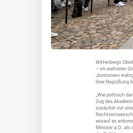
Wittenbergs Oberb
– im wahrsten Sin
„kontrovers wahrg
ihrer Begrüßung b
„Wie politisch dar
Zug des Akademis
zunächst mit eine
Rechtswissenschaf
worauf es ankommt
Minister a.D., al