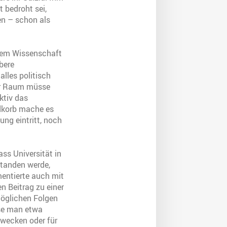
 bedroht sei,
ten – schon als
stem Wissenschaft
bere
alles politisch
ser Raum müsse
ktiv das
odkorb mache es
ung eintritt, noch
ss Universität in
standen werde,
mentierte auch mit
n Beitrag zu einer
möglichen Folgen
sse man etwa
Zwecken oder für