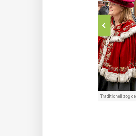
ied Kluth, Johannes Varwick, Katja Nebe und
Traditionell zog d
öckner)