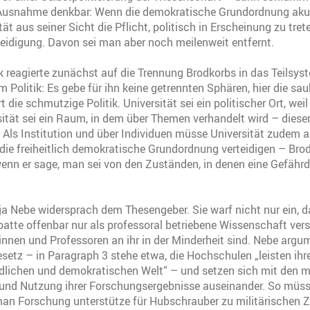
 Ausnahme denkbar: Wenn die demokratische Grundordnung akut
tät aus seiner Sicht die Pflicht, politisch in Erscheinung zu tre
teidigung. Davon sei man aber noch meilenweit entfernt.
 reagierte zunächst auf die Trennung Brodkorbs in das Teilsy
 Politik: Es gebe für ihn keine getrennten Sphären, hier die sau
 die schmutzige Politik. Universität sei ein politischer Ort, weil 
sität sei ein Raum, in dem über Themen verhandelt wird – die
. Als Institution und über Individuen müsse Universität zudem a
die freiheitlich demokratische Grundordnung verteidigen – Br
wenn er sage, man sei von den Zuständen, in denen eine Gefährd
ja Nebe widersprach dem Thesengeber. Sie warf nicht nur ein, da
batte offenbar nur als professoral betriebene Wissenschaft ver
nnen und Professoren an ihr in der Minderheit sind. Nebe argu
tz – in Paragraph 3 stehe etwa, die Hochschulen „leisten ihre
edlichen und demokratischen Welt“ – und setzen sich mit den 
g und Nutzung ihrer Forschungsergebnisse auseinander. So mü
man Forschung unterstütze für Hubschrauber zu militärischen 