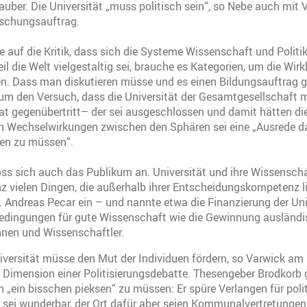
ber. Die Universität „muss politisch sein“, so Nebe auch mit 
rschungsauftrag.
e auf die Kritik, dass sich die Systeme Wissenschaft und Politi
il die Welt vielgestaltig sei, brauche es Kategorien, um die Wirk
. Dass man diskutieren müsse und es einen Bildungsauftrag geb
 um den Versuch, dass die Universität der Gesamtgesellschaft 
t gegenübertritt– der sei ausgeschlossen und damit hätten die
 Wechselwirkungen zwischen den Sphären sei eine „Ausrede dav
nen zu müssen“.
ss sich auch das Publikum an. Universität und ihre Wissenscha
z vielen Dingen, die außerhalb ihrer Entscheidungskompetenz l
Dr. Andreas Pecar ein – und nannte etwa die Finanzierung der Un
dingungen für gute Wissenschaft wie die Gewinnung ausländi
nnen und Wissenschaftler.
niversität müsse den Mut der Individuen fördern, so Varwick am 
e Dimension einer Politisierungsdebatte. Thesengeber Brodkorb
 „ein bisschen pieksen“ zu müssen: Er spüre Verlangen für poli
ei wunderbar, der Ort dafür aber seien Kommunalvertretungen,