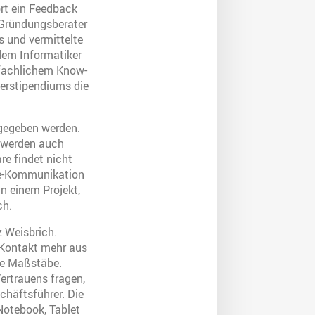
ort ein Feedback
 Gründungsberater
s und vermittelte
 dem Informatiker
 fachlichem Know-
derstipendiums die
sgegeben werden.
s werden auch
e findet nicht
ine-Kommunikation
n einem Projekt,
ch.
z Weisbrich.
 Kontakt mehr aus
eue Maßstäbe.
ertrauens fragen,
chäftsführer. Die
Notebook, Tablet