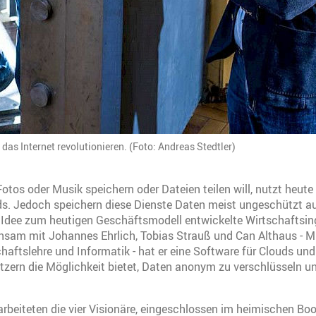
das Internet revolutionieren. (Foto: Andreas Stedtler)
tos oder Musik speichern oder Dateien teilen will, nutzt heute
s. Jedoch speichern diese Dienste Daten meist ungeschützt au
e Idee zum heutigen Geschäftsmodell entwickelte Wirtschaftsin
nsam mit Johannes Ehrlich, Tobias Strauß und Can Althaus - 
chaftslehre und Informatik - hat er eine Software für Clouds u
utzern die Möglichkeit bietet, Daten anonym zu verschlüsseln un
rbeiteten die vier Visionäre, eingeschlossen im heimischen Bo