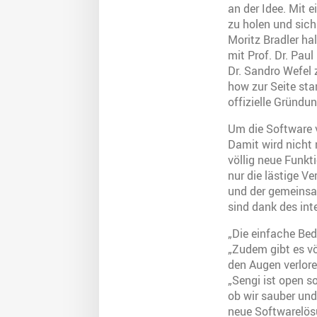
an der Idee. Mit 
zu holen und sic
Moritz Bradler ha
mit Prof. Dr. Paul
Dr. Sandro Wefel
how zur Seite sta
offizielle Gründu
Um die Software 
Damit wird nicht 
völlig neue Funk
nur die lästige V
und der gemeinsam
sind dank des int
„Die einfache Bed
„Zudem gibt es v
den Augen verlore
„Sengi ist open s
ob wir sauber und
neue Softwarelösu