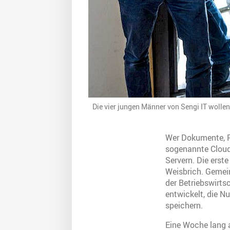
Die vier jungen Männer von Sengi IT wollen 
Wer Dokumente, Fo
sogenannte Cloud
Servern. Die erst
Weisbrich. Gemei
der Betriebswirts
entwickelt, die N
speichern.
Eine Woche lang a