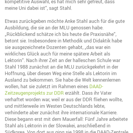
kompetitive Auswahl, es hat mich sehr gefreut, dass
meine Uni dabei ist“, sagt Stahl.
Etwas zurückgeben möchte Anke Stahl auch für die gute
Ausbildung, die sie an der MLU genossen habe.
„Rückblickend schätze ich bis heute die Praxisnähe“,
betont sie. Insbesondere in Methodik und Didaktik habe
sie ausgezeichnete Dozenten gehabt, „das war ein
wirkliches Glück auch für meine spätere Arbeit als
Lektorin“. Nach ihrer Zeit an der halleschen Schule war
Stahl 1988 zunächst an die MLU zurückgekehrt in der
Hoffnung, über diesen Weg eine Stelle als Lektorin im
Ausland zu bekommen. Sie habe die Welt kennenlernen
wollen, hat sie zuletzt im Rahmen eines
DAAD-
Zeitzeugenprojekts zur DDR
erzählt. Dass ihr Vater
verhaftet worden war, weil er aus der DDR fliehen wollte,
und mittlerweile im Westen Deutschlands lebte,
verhinderte aber zunächst ihre internationale Karriere.
Diese begann erst mit dem Mauerfall: Fünf Jahre arbeitete
Stahl als Lektorin in der Slowakei, anschließend in
Südkorea. Von dort aus ging sie 1998 in die DAAD-Zentrale