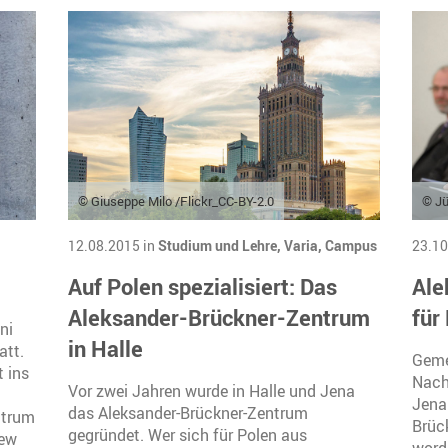
© Giuseppe Milo /Flickr_CC-BY-2.0
© J
12.08.2015 in
Studium und Lehre,
Varia,
Campus
23.10
Auf Polen spezialisiert: Das
Ale
Aleksander-Brückner-Zentrum
für
ni
in Halle
att.
Geme
 ins
Nach
Vor zwei Jahren wurde in Halle und Jena
Jena
das Aleksander-Brückner-Zentrum
ntrum
Brüc
gegründet. Wer sich für Polen aus
iew
word