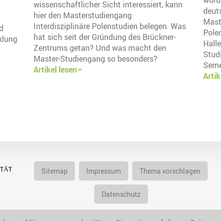
wissenschaftlicher Sicht interessiert, kann
deut
hier den Masterstudiengang
Mast
Interdisziplinäre Polenstudien belegen. Was
d
Polen
hat sich seit der Gründung des Brückner-
klung
Halle
Zentrums getan? Und was macht den
Stud
Master-Studiengang so besonders?
Seme
Artikel lesen
Artik
Sitemap
Impressum
Thema vorschlagen
Datenschutz