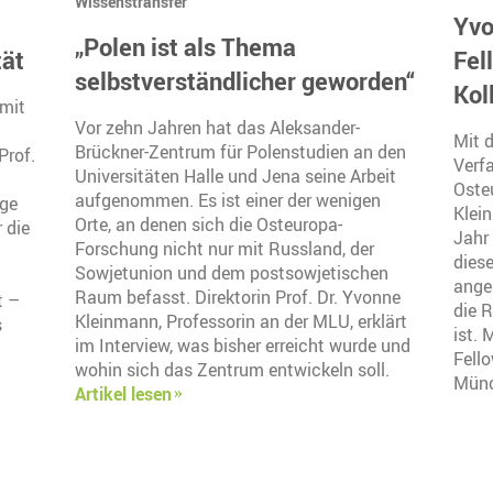
Wissenstransfer
Yvo
„Polen ist als Thema
tät
Fel
selbstverständlicher geworden“
Kol
 mit
Vor zehn Jahren hat das Aleksander-
Mit 
Brückner-Zentrum für Polenstudien an den
Prof.
Verf
Universitäten Halle und Jena seine Arbeit
Osteu
aufgenommen. Es ist einer der wenigen
ige
Klei
Orte, an denen sich die Osteuropa-
 die
Jahr 
Forschung nicht nur mit Russland, der
dies
Sowjetunion und dem postsowjetischen
ange
Raum befasst. Direktorin Prof. Dr. Yvonne
t –
die 
Kleinmann, Professorin an der MLU, erklärt
s
ist.
im Interview, was bisher erreicht wurde und
Fell
wohin sich das Zentrum entwickeln soll.
Mün
Artikel lesen