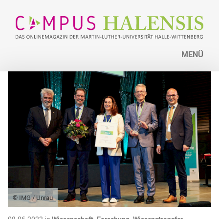
MENÜ
© IMG / Unrau