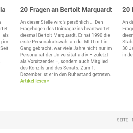
la
20 Fragen an Bertolt Marquardt
20 
n
An dieser Stelle wird’s persönlich ... Den
An di
rtet
Fragebogen des Unimagazins beantwortet
Frag
 als
diesmal Bertolt Marquardt. Er hat 1990 die
diesm
g im
erste Personalratswahl an der MLU mit in
Stab
 Seit
Gang gebracht, war viele Jahre nicht nur im
30 Ja
Personalrat der Universität aktiv – zuletzt
in d
.
als Vorsitzender –, sondern auch Mitglied
des Konzils und des Senats. Zum 1.
Dezember ist er in den Ruhestand getreten.
Artikel lesen