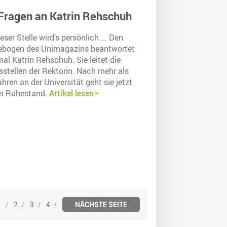
Fragen an Katrin Rehschuh
eser Stelle wird’s persönlich ... Den
ebogen des Unimagazins beantwortet
al Katrin Rehschuh. Sie leitet die
sstellen der Rektorin. Nach mehr als
hren an der Universität geht sie jetzt
en Ruhestand.
Artikel lesen
1
2
3
4
NÄCHSTE SEITE