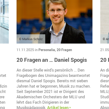
© Markus Scholz
© An
11.11.2025 in
Personalia,
20 Fragen
21.05
20 Fragen an … Daniel Spogis
20 
An dieser Stelle wird’s persönlich ... Den
An di
rtet
Fragebogen des Unimagazins beantwortet
Frag
diesmal Daniel Spogis. Bereits mit sieben
diesm
izin
Jahren hat er begonnen, Musik zu machen.
Refe
scht
Seit September 2021 ist er Dirigent des
MLU,
ere
Akademischen Orchesters der MLU und
Studi
ten
lehrt das Fach Dirigieren in der
imma
ung
Musikpädagogik.
Artikel lesen
Abso