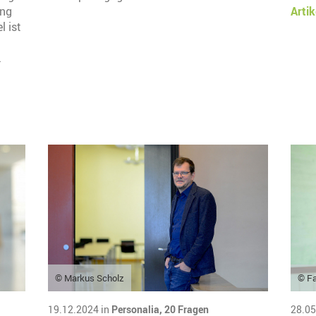
ung
Artik
l ist
.
© Markus Scholz
© Fa
19.12.2024 in
Personalia,
20 Fragen
28.05