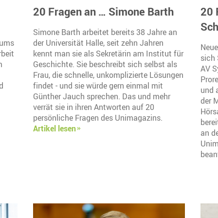
20 Fragen an … Simone Barth
20 
Sch
n
Simone Barth arbeitet bereits 38 Jahre an
eums
der Universität Halle, seit zehn Jahren
Neue
rbeit
kennt man sie als Sekretärin am Institut für
sich 
m
Geschichte. Sie beschreibt sich selbst als
AV S
Frau, die schnelle, unkomplizierte Lösungen
Prore
d
findet - und sie würde gern einmal mit
und 
Günther Jauch sprechen. Das und mehr
der 
verrät sie in ihren Antworten auf 20
Hörsa
persönliche Fragen des Unimagazins.
bere
Artikel lesen
an de
Unim
bean