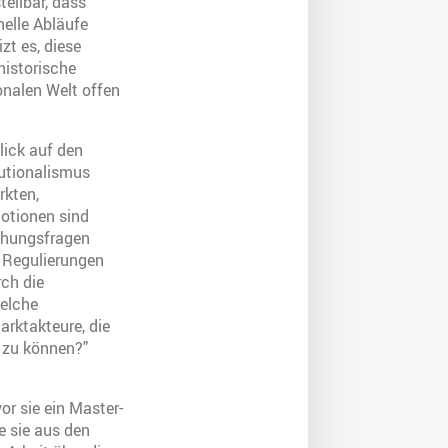
tellbar, dass
elle Abläufe
zt es, diese
historische
nalen Welt offen
lick auf den
utionalismus
kten,
otionen sind
schungsfragen
 Regulierungen
rch die
welche
rktakteure, die
 zu können?"
r sie ein Master-
e sie aus den