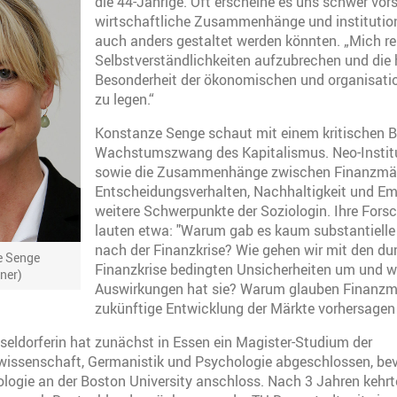
die 44-Jährige. Oft erscheine es uns schwer vors
wirtschaftliche Zusammenhänge und institution
auch anders gestaltet werden könnten. „Mich rei
Selbstverständlichkeiten aufzubrechen und die 
Besonderheit der ökonomischen und organisatio
zu legen.“
Konstanze Senge schaut mit einem kritischen B
Wachstumszwang des Kapitalismus. Neo-Instit
sowie die Zusammenhänge zwischen Finanzmär
Entscheidungsverhalten, Nachhaltigkeit und Em
weitere Schwerpunkte der Soziologin. Ihre For
lauten etwa: "Warum gab es kaum substantielle
nach der Finanzkrise? Wie gehen wir mit den du
e Senge
Finanzkrise bedingten Unsicherheiten um und 
ner)
Auswirkungen hat sie? Warum glauben Finanzma
zukünftige Entwicklung der Märkte vorhersagen
seldorferin hat zunächst in Essen ein Magister-Studium der
ssenschaft, Germanistik und Psychologie abgeschlossen, bevo
logie an der Boston University anschloss. Nach 3 Jahren kehrt