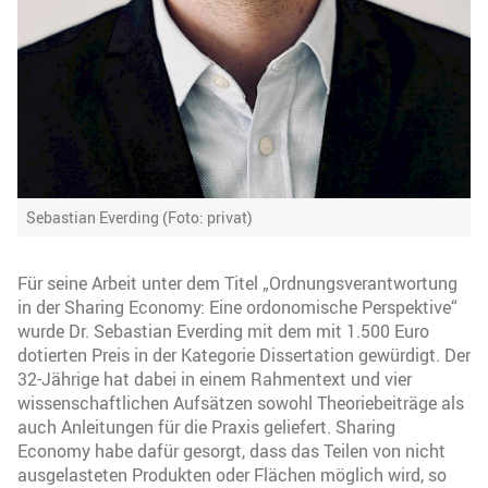
Sebastian Everding (Foto: privat)
Für seine Arbeit unter dem Titel „Ordnungsverantwortung
in der Sharing Economy: Eine ordonomische Perspektive“
wurde Dr. Sebastian Everding mit dem mit 1.500 Euro
dotierten Preis in der Kategorie Dissertation gewürdigt. Der
32-Jährige hat dabei in einem Rahmentext und vier
wissenschaftlichen Aufsätzen sowohl Theoriebeiträge als
auch Anleitungen für die Praxis geliefert. Sharing
Economy habe dafür gesorgt, dass das Teilen von nicht
ausgelasteten Produkten oder Flächen möglich wird, so