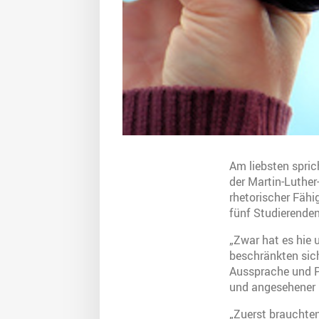
Am liebsten spric
der Martin-Luther
rhetorischer Fäh
fünf Studierende
„Zwar hat es hie 
beschränkten sich
Aussprache und Pe
und angesehener 
„Zuerst brauchten