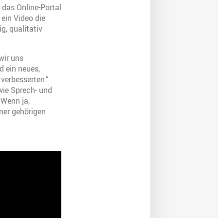
das Online-Portal
ein Video die
, qualitativ
wir uns
d ein neues,
verbesserten.“
wie Sprech- und
 Wenn ja,
ner gehörigen