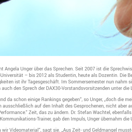
ht Angela Unger über das Sprechen. Seit 2007 ist die Sprechwi
-Universität – bis 2012 als Studentin, heute als Dozentin. Die 
igkeiten ist ihr Tagesgeschäft. Im Sommersemester nun nahm 
n auch den Sprech der DAX30-Vorstandsvorsitzenden unter die 
und da schon einige Rankings gegeben“, so Unger, „doch die m
 ausschließlich auf den Inhalt des Gesprochenen, nicht aber 
rformance.“ Zeit, das zu ändern. Dr. Stefan Wachtel, ebenfal
Kommunikations-Trainer, gab den Impuls, Unger übernahm die
 wir Videomaterial“, sagt sie. „Aus Zeit- und Geldmangel musst