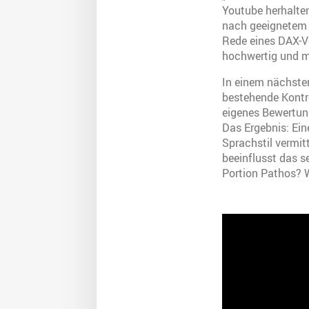
Youtube herhalte
nach geeignetem M
Rede eines DAX-Vo
hochwertig und mi
In einem nächsten
bestehende Kontro
eigenes Bewertun
Das Ergebnis: Ein
Sprachstil vermit
beeinflusst das s
Portion Pathos? W