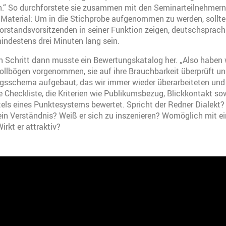
n.“ So durchforstete sie zusammen mit den Seminarteilnehmern 
aterial: Um in die Stichprobe aufgenommen zu werden, sollte 
rstandsvorsitzenden in seiner Funktion zeigen, deutschsprachig
ndestens drei Minuten lang sein.
 Schritt dann musste ein Bewertungskatalog her. „Also haben 
llbögen vorgenommen, sie auf ihre Brauchbarkeit überprüft un
gsschema aufgebaut, das wir immer wieder überarbeiteten und 
e Checkliste, die Kriterien wie Publikumsbezug, Blickkontakt so
tels eines Punktesystems bewertet. Spricht der Redner Dialekt?
ein Verständnis? Weiß er sich zu inszenieren? Womöglich mit ei
irkt er attraktiv?