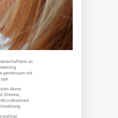
ssenschaftlerin an
Bewertung
sie gemeinsam mit
Lupe.
eisten davon
auf Stimme,
ls MLU-Absolvent
 Umsetzung.
e erstmal