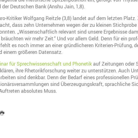
nd der Deutschen Bank (Anshu Jain, 1,8).
ro-Kritiker Wolfgang Reitzle (3,8) landet auf dem letzten Platz.
acht, dass zehn Unternehmen wegen der zu kleinen Stichprobe g
nnten. „Wissenschaftlich relevant sind unsere Ergebnisse damit
 bräuchten wir mehr Zeit.“ Und vor allem Geld. Denn für ein prof
fehlt es noch immer an einer gründlicheren Kriterien-Prüfung, d
nd einem größeren Datensatz.
nar für Sprechwissenschaft und Phonetik
auf Zeitungen oder S
rklären, ihre Rhetorikforschung weiter zu unterstützen. Auch 
beiten sind denkbar. Denn der Bedarf eines professionellen Prü
ktionärsversammlungen sind Überzeugungskraft, sprachliche Si
Auftreten absolutes Muss.