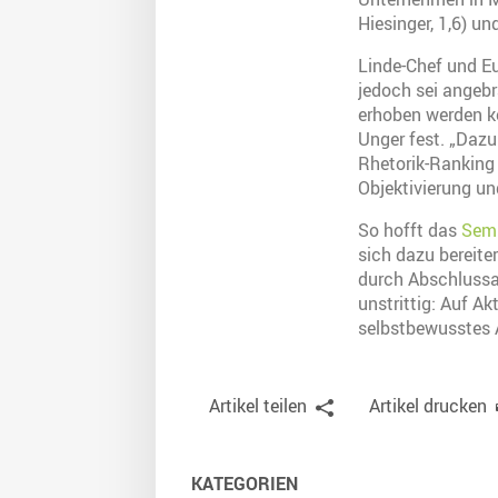
Hiesinger, 1,6) u
Linde-Chef und Eu
jedoch sei angebr
erhoben werden ko
Unger fest. „Dazu
Rhetorik-Ranking 
Objektivierung u
So hofft das
Semi
sich dazu bereite
durch Abschlussar
unstrittig: Auf A
selbstbewusstes 
Artikel teilen
Artikel drucken
KATEGORIEN