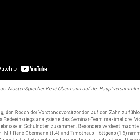
aus: Muster-Sprecher René Obermann auf der Hauptversammlun
g, den Reden der Vorstandsvorsitzenden auf den Zahn zu fühle
es Redeeinstiegs analysierte das Seminar-Team maximal drei Vi
rgebnisse in Schulnoten zusammen. Besonders verdient machte 
: Mit René Obermann (1,4) und Timotheus Höttgens (1,6) nim
genta die rhetorische Spitzenposition ein, gefolgt von Thyss