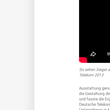
So sehen Sieger 
Telekom 2013
Ausstattung genu
die Gestaltung d
und fasste die E
Deutsche Telekom
Unternehmen in Ma