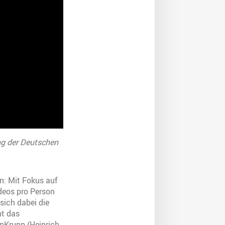
g der Deutschen
n: Mit Fokus auf
deos pro Person
sich dabei die
mt das
enKrupp (Heinrich