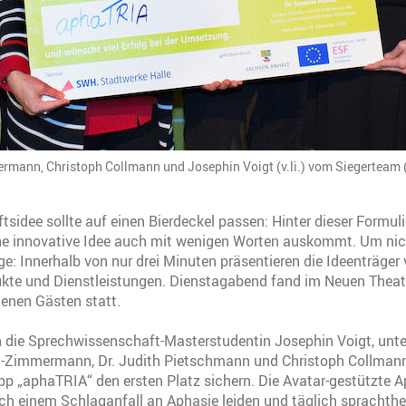
mann, Christoph Collmann und Josephin Voigt (v.li.) vom Siegerteam 
tsidee sollte auf einen Bierdeckel passen: Hinter dieser Formul
ne innovative Idee auch mit wenigen Worten auskommt. Um nic
e: Innerhalb von nur drei Minuten präsentieren die Ideenträger v
ukte und Dienstleistungen. Dienstagabend fand im Neuen Theate
enen Gästen statt.
 die Sprechwissenschaft-Masterstudentin Josephin Voigt, unter
t-Zimmermann, Dr. Judith Pietschmann und Christoph Collmann
p „aphaTRIA“ den ersten Platz sichern. Die Avatar-gestützte Ap
ch einem Schlaganfall an Aphasie leiden und täglich sprachth