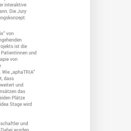
r interaktive
ann. Die Jury
ungskonzept.
ix“ von
angehenden
ojekts ist die
 Patientinnen und
rapie von
e
t. Wie „aphaTRIA“
t, dass
weitert und
Ansätzen das
eiden Plätze
idea Stage wird
nschaftler und
. Dabei wurden