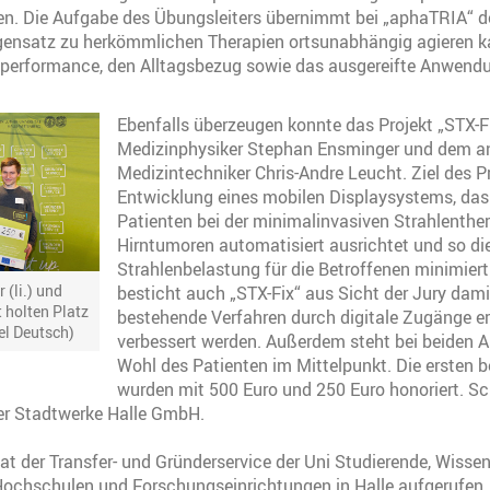
n. Die Aufgabe des Übungsleiters übernimmt bei „aphaTRIA“ de
egensatz zu herkömmlichen Therapien ortsunabhängig agieren k
gsperformance, den Alltagsbezug sowie das ausgereifte Anwend
Ebenfalls überzeugen konnte das Projekt „STX-F
Medizinphysiker Stephan Ensminger und dem 
Medizintechniker Chris-Andre Leucht. Ziel des Pr
Entwicklung eines mobilen Displaysystems, das
Patienten bei der minimalinvasiven Strahlenthe
Hirntumoren automatisiert ausrichtet und so di
Strahlenbelastung für die Betroffenen minimier
(li.) und
besticht auch „STX-Fix“ aus Sicht der Jury dami
 holten Platz
bestehende Verfahren durch digitale Zugänge er
el Deutsch)
verbessert werden. Außerdem steht bei beiden 
Wohl des Patienten im Mittelpunkt. Die ersten b
wurden mit 500 Euro und 250 Euro honoriert. Sc
er Stadtwerke Halle GmbH.
t der Transfer- und Gründerservice der Uni Studierende, Wisse
Hochschulen und Forschungseinrichtungen in Halle aufgerufen