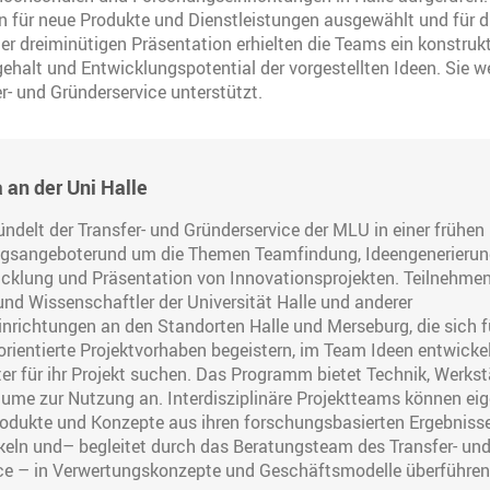
n für neue Produkte und Dienstleistungen ausgewählt und für d
er dreiminütigen Präsentation erhielten die Teams ein konstru
halt und Entwicklungspotential der vorgestellten Ideen. Sie w
r- und Gründerservice unterstützt.
 an der Uni Halle
ndelt der Transfer- und Gründerservice der MLU in einer frühen
gsangeboterund um die Themen Teamfindung, Ideengenerierun
cklung und Präsentation von Innovationsprojekten. Teilnehme
und Wissenschaftler der Universität Halle und anderer
nrichtungen an den Standorten Halle und Merseburg, die sich f
ientierte Projektvorhaben begeistern, im Team Ideen entwicke
ter für ihr Projekt suchen. Das Programm bietet Technik, Werkst
äume zur Nutzung an. Interdisziplinäre Projektteams können ei
rodukte und Konzepte aus ihren forschungsbasierten Ergebniss
keln und– begleitet durch das Beratungsteam des Transfer- un
ce – in Verwertungskonzepte und Geschäftsmodelle überführen