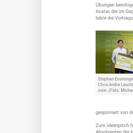
Übungen benötige
Avatar, der im G
lobte die Vortra
Stephan Ensminger 
Chris-Andre Leucht
zwei. (Foto: Micha
gesponsert von d
Zum Ideenpitch ha
Absolventen der 