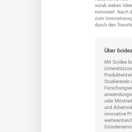
vorab sieben Idee
nominiert. Nach d
zum Innovationsge
durch den Transfe
Über Scidea
Mit Scidea bü
Unterstützun
Produktentwi
Studierende 
Forschungsei
anwendungsor
oder Mitstrei
und Arbeitsr
innovative P
weiterentwic
Gründerservi