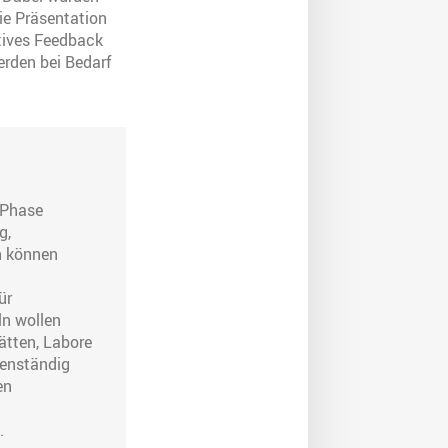
ie Präsentation
ktives Feedback
erden bei Bedarf
 Phase
g,
n können
ür
ln wollen
ätten, Labore
genständig
en
d
.