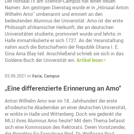
Der Hörsaal IV am Steintor-Campus hat einen neuen
Namen: Am gestrigen Dienstag wurde er in „Hörsaal Anton
Wilhelm Amo“ umbenannt und erinnert an den
bedeutenden Alumnus der Universität. Amo ist der erste
Philosoph afrikanischer Herkunft, der an deutschen
Universitäten studierte, promoviert wurde und lehrte; in
Halle immatrikulierte er sich 1727. An der Veranstaltung
nahm auch die Botschafterin der Republik Ghana I. E.
Gina Ama Blay teil. Anschließend schrieb sie sich in das
Goldene Buch der Universität ein.
Artikel lesen
03.06.2021 in
Varia,
Campus
„Eine differenzierte Erinnerung an Amo“
Anton Wilhelm Amo war im 18. Jahrhundert der erste
afrodeutsche Akademiker an einer deutschen Universität,
er wirkte in Halle und Wittenberg. Doch wie gedenkt die
MLU ihres Alumnus Amo heute? Mit dem Thema befasst
sich eine Kommission des Rektorats. Deren Vorsitzender,
der Prorektor für Forschung Prof. Dr. Wolfgang Paul,