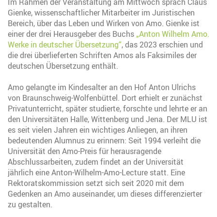
Im Rahmen der Veranstaltung am Mittwoch sprach Claus
Gienke, wissenschaftlicher Mitarbeiter im Juristischen
Bereich, über das Leben und Wirken von Amo. Gienke ist
einer der drei Herausgeber des Buchs
„Anton Wilhelm Amo.
Werke in deutscher Übersetzung“
, das 2023 erschien und
die drei überlieferten Schriften Amos als Faksimiles der
deutschen Übersetzung enthält.
Amo gelangte im Kindesalter an den Hof Anton Ulrichs
von Braunschweig-Wolfenbüttel. Dort erhielt er zunächst
Privatunterricht, später studierte, forschte und lehrte er an
den Universitäten Halle, Wittenberg und Jena. Der MLU ist
es seit vielen Jahren ein wichtiges Anliegen, an ihren
bedeutenden Alumnus zu erinnern: Seit 1994 verleiht die
Universität den Amo-Preis für herausragende
Abschlussarbeiten, zudem findet an der Universität
jährlich eine Anton-Wilhelm-Amo-Lecture statt. Eine
Rektoratskommission setzt sich seit 2020 mit dem
Gedenken an Amo auseinander, um dieses differenzierter
zu gestalten.