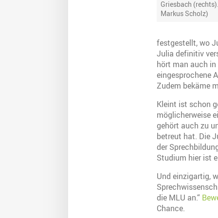
Griesbach (rechts).
Markus Scholz)
festgestellt, wo 
Julia definitiv v
hört man auch in 
eingesprochene A
Zudem bekäme man
Kleint ist schon 
möglicherweise e
gehört auch zu uns
betreut hat. Die 
der Sprechbildung 
Studium hier ist 
Und einzigartig, 
Sprechwissenscha
die MLU an.“
Bewe
Chance.