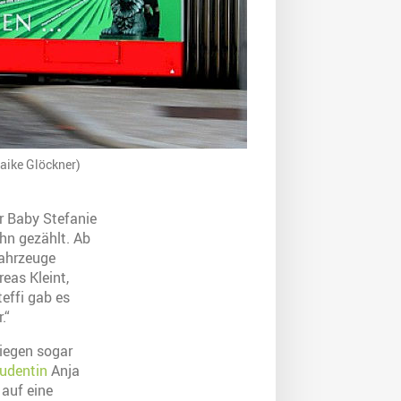
aike Glöckner)
r Baby Stefanie
hn gezählt. Ab
Fahrzeuge
eas Kleint,
effi gab es
.“
liegen sogar
udentin
Anja
 auf eine