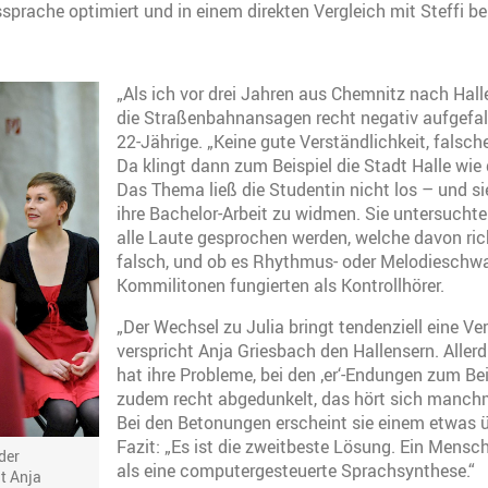
prache optimiert und in einem direkten Vergleich mit Steffi 
„Als ich vor drei Jahren aus Chemnitz nach Hall
die Straßenbahnansagen recht negativ aufgefall
22-Jährige. „Keine gute Verständlichkeit, falsch
Da klingt dann zum Beispiel die Stadt Halle wie 
Das Thema ließ die Studentin nicht los – und si
ihre Bachelor-Arbeit zu widmen. Sie untersuchte
alle Laute gesprochen werden, welche davon ri
falsch, und ob es Rhythmus- oder Melodieschw
Kommilitonen fungierten als Kontrollhörer.
„Der Wechsel zu Julia bringt tendenziell eine Ve
verspricht Anja Griesbach den Hallensern. Allerd
hat ihre Probleme, bei den ‚er‘-Endungen zum Bei
zudem recht abgedunkelt, das hört sich manchm
Bei den Betonungen erscheint sie einem etwas ü
Fazit: „Es ist die zweitbeste Lösung. Ein Mensc
der
als eine computergesteuerte Sprachsynthese.“
t Anja