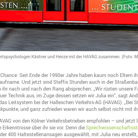
rbeitspsychologen Kästner und Henze mit der HAVAG zusammen. (Foto: M
e Chance. Seit Ende der 1990er Jahre haben kaum noch Eltern ih
aufname. Und jetzt sind Steffis Stunden auch in der Straßenba
a ihr nach und nach den Rang absprechen. „Wir rüsten unsere 
uer Technik aus, im Zuge dessen setzen wir Julia ein“, sagt Andr
 das Leitsystem bei der Halleschen Verkehrs-AG (HAVAG). „Bei St
ikpunkte, und ganz zufrieden waren wir auch selbst nicht mit ihr
AVAG von den Kölner Verkehrsbetrieben empfohlen – und jetzt 
 Erkenntnisse über ihr sie vor. Denn die
Sprechwissenschaftsst
der 400 Haltestellenansagen ausgewählt, mit Julia neu erstellt,