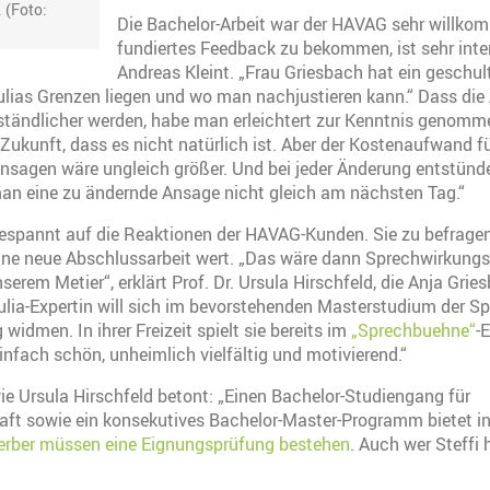
 (Foto:
Die Bachelor-Arbeit war der HAVAG sehr willkom
fundiertes Feedback zu bekommen, ist sehr inte
Andreas Kleint. „Frau Griesbach hat ein geschult
Julias Grenzen liegen und wo man nachjustieren kann.“ Dass di
erständlicher werden, habe man erleichtert zur Kenntnis genomm
Zukunft, dass es nicht natürlich ist. Aber der Kostenaufwand für
nsagen wäre ungleich größer. Und bei jeder Änderung entstünd
 eine zu ändernde Ansage nicht gleich am nächsten Tag.“
gespannt auf die Reaktionen der HAVAG-Kunden. Sie zu befragen
ine neue Abschlussarbeit wert. „Das wäre dann Sprechwirkungs
erem Metier“, erklärt Prof. Dr. Ursula Hirschfeld, die Anja Grie
Julia-Expertin will sich im bevorstehenden Masterstudium der 
widmen. In ihrer Freizeit spielt sie bereits im
„Sprechbuehne“
-
einfach schön, unheimlich vielfältig und motivierend.“
wie Ursula Hirschfeld betont: „Einen Bachelor-Studiengang für
ft sowie ein konsekutives Bachelor-Master-Programm bietet i
rber müssen eine Eignungsprüfung bestehen
. Auch wer Steffi 