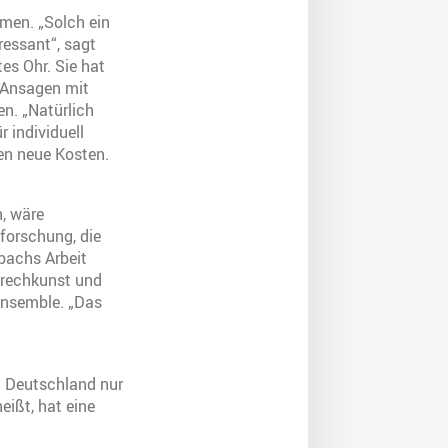
men. „Solch ein
ressant“, sagt
es Ohr. Sie hat
e Ansagen mit
en. „Natürlich
 individuell
en neue Kosten.
, wäre
forschung, die
sbachs Arbeit
Sprechkunst und
Ensemble. „Das
n Deutschland nur
heißt, hat eine