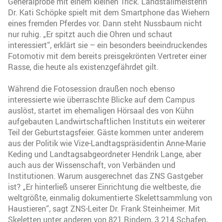
Generalprobe mit einem kleinen Trick. Landstallmeisterin
Dr. Kati Schöpke spielt mit dem Smartphone das Wiehern
eines fremden Pferdes vor. Dann steht Nussbaum nicht
nur ruhig. „Er spitzt auch die Ohren und schaut
interessiert“, erklärt sie – ein besonders beeindruckendes
Fotomotiv mit dem bereits preisgekrönten Vertreter einer
Rasse, die heute als existenzgefährdet gilt.
Während die Fotosession draußen noch ebenso
interessierte wie überraschte Blicke auf dem Campus
auslöst, startet im ehemaligen Hörsaal des von Kühn
aufgebauten Landwirtschaftlichen Instituts ein weiterer
Teil der Geburtstagsfeier. Gäste kommen unter anderem
aus der Politik wie Vize-Landtagspräsidentin Anne-Marie
Keding und Landtagsabgeordneter Hendrik Lange, aber
auch aus der Wissenschaft, von Verbänden und
Institutionen. Warum ausgerechnet das ZNS Gastgeber
ist? „Er hinterließ unserer Einrichtung die weltbeste, die
weltgrößte, einmalig dokumentierte Skelettsammlung von
Haustieren“, sagt ZNS-Leiter Dr. Frank Steinheimer. Mit
Skeletten unter anderen von 821 Rindern, 3.214 Schafen,