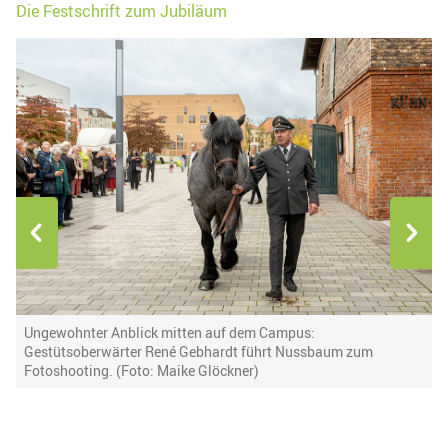
Die Festschrift zum Jubiläum
Ungewohnter Anblick mitten auf dem Campus:
F
Gestütsoberwärter René Gebhardt führt Nussbaum zum
h
Fotoshooting. (Foto: Maike Glöckner)
B