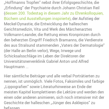
„Hoffmanns Tropfen“ nebst ihrer Erfolgsgeschichte, die
„Erfindung“ der Psychiatrie durch Johann Christian Reil
(
dessen 200. Todestag in diesem Jahr zu Ehrenkolloquien,
Büchern und Ausstellungen inspirierte)
, der Aufstieg der
Meckel-Dynastie, die Entwicklung der halleschen
Gerichtsmedizin, Vita und Werk des Märchenarztes
Volkmann-Leander, die Rettung eines Kronprinzen durch
den beherzten Eingriff Friedrich Bramanns, die Verdienste
des aus Stralsund stammenden „Vaters der Dermatologie“
(der Halle an Berlin verlor), Wege, Irrwege und
Schicksalsschläge im Leben der Direktoren der
Universitätsnervenklinik Gabriel Anton und Alfred
Hauptmann ...
Hier sämtliche Beiträger und alle verbal Porträtierten zu
nennen, ist unmöglich. Viele Fotos, Faksimiles und farbige
„Lippografien“ sowie Literaturhinweise an Ende der
meisten Kapitel komplettieren die Lektüre und werden den
einen oder anderen animieren, sich noch intensiver mit der
Geschichte der halleschen „Jünger des Asklepios“ zu
befassen.