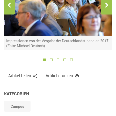
Impressionen von der Vergabe der Deutschlandstipendien 2017
I
(Foto: Michael Deutsch)
S
1
2
3
4
5
Artikel teilen
Artikel drucken
KATEGORIEN
Campus