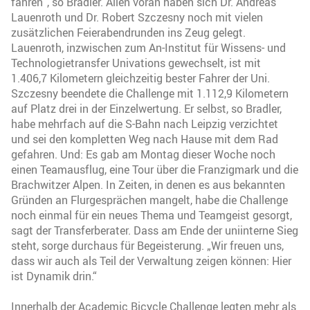
fahren“, so Bradler. Allen voran haben sich Dr. Andreas
Lauenroth und Dr. Robert Szczesny noch mit vielen
zusätzlichen Feierabendrunden ins Zeug gelegt.
Lauenroth, inzwischen zum An-Institut für Wissens- und
Technologietransfer Univations gewechselt, ist mit
1.406,7 Kilometern gleichzeitig bester Fahrer der Uni.
Szczesny beendete die Challenge mit 1.112,9 Kilometern
auf Platz drei in der Einzelwertung. Er selbst, so Bradler,
habe mehrfach auf die S-Bahn nach Leipzig verzichtet
und sei den kompletten Weg nach Hause mit dem Rad
gefahren. Und: Es gab am Montag dieser Woche noch
einen Teamausflug, eine Tour über die Franzigmark und die
Brachwitzer Alpen. In Zeiten, in denen es aus bekannten
Gründen an Flurgesprächen mangelt, habe die Challenge
noch einmal für ein neues Thema und Teamgeist gesorgt,
sagt der Transferberater. Dass am Ende der uniinterne Sieg
steht, sorge durchaus für Begeisterung. „Wir freuen uns,
dass wir auch als Teil der Verwaltung zeigen können: Hier
ist Dynamik drin.“
Innerhalb der Academic Bicycle Challenge legten mehr als