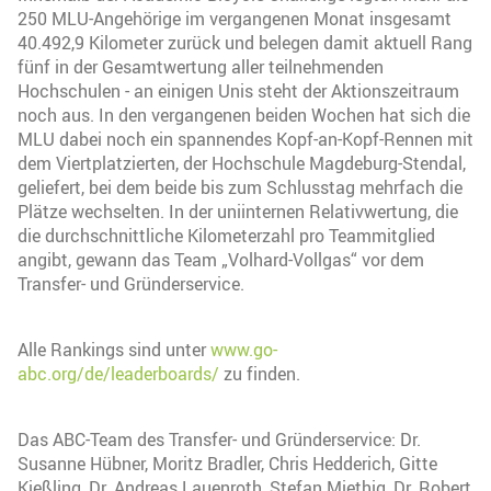
250 MLU-Angehörige im vergangenen Monat insgesamt
40.492,9 Kilometer zurück und belegen damit aktuell Rang
fünf in der Gesamtwertung aller teilnehmenden
Hochschulen - an einigen Unis steht der Aktionszeitraum
noch aus. In den vergangenen beiden Wochen hat sich die
MLU dabei noch ein spannendes Kopf-an-Kopf-Rennen mit
dem Viertplatzierten, der Hochschule Magdeburg-Stendal,
geliefert, bei dem beide bis zum Schlusstag mehrfach die
Plätze wechselten. In der uniinternen Relativwertung, die
die durchschnittliche Kilometerzahl pro Teammitglied
angibt, gewann das Team „Volhard-Vollgas“ vor dem
Transfer- und Gründerservice.
Alle Rankings sind unter
www.go-
abc.org/de/leaderboards/
zu finden.
Das ABC-Team des Transfer- und Gründerservice: Dr.
Susanne Hübner, Moritz Bradler, Chris Hedderich, Gitte
Kießling, Dr. Andreas Lauenroth, Stefan Miethig, Dr. Robert