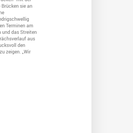
 Brücken sie an
ne
edrigschwellig
eren Terminen am
n und das Streiten
prächsverlauf aus
ucksvoll den
u zeigen. „Wir