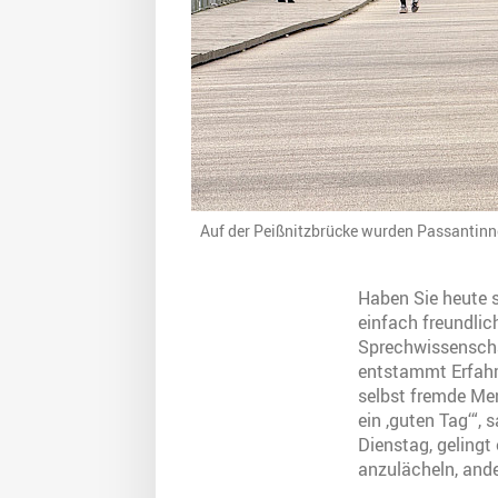
Auf der Peißnitzbrücke wurden Passantin
Haben Sie heute 
einfach freundlic
Sprechwissenscha
entstammt Erfahr
selbst fremde Men
ein ,guten Tag‘“, 
Dienstag, geling
anzulächeln, and