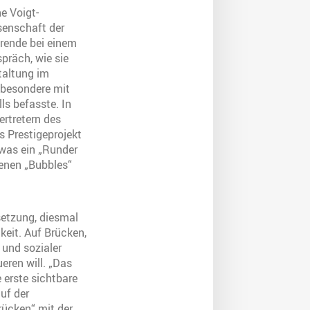
e Voigt-
senschaft der
rende bei einem
präch, wie sie
taltung im
sbesondere mit
s befasste. In
ertretern des
s Prestigeprojekt
was ein „Runder
genen „Bubbles“
setzung, diesmal
keit. Auf Brücken,
 und sozialer
eren will. „Das
 erste sichtbare
uf der
ücken“ mit der