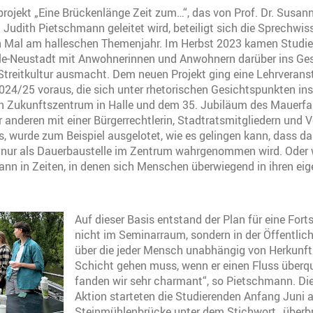
ojekt „Eine Brückenlänge Zeit zum…“, das von Prof. Dr. Susann
dith Pietschmann geleitet wird, beteiligt sich die Sprechwis
Mal am halleschen Themenjahr. Im Herbst 2023 kamen Studie
alle-Neustadt mit Anwohnerinnen und Anwohnern darüber ins Ges
Streitkultur ausmacht. Dem neuen Projekt ging eine Lehrverans
024/25 voraus, die sich unter rhetorischen Gesichtspunkten in
 Zukunftszentrum in Halle und dem 35. Jubiläum des Mauerfall
 anderen mit einer Bürgerrechtlerin, Stadtratsmitgliedern und V
 wurde zum Beispiel ausgelotet, wie es gelingen kann, dass da
 nur als Dauerbaustelle im Zentrum wahrgenommen wird. Oder 
ann in Zeiten, in denen sich Menschen überwiegend in ihren ei
Auf dieser Basis entstand der Plan für eine Fort
nicht im Seminarraum, sondern in der Öffentlich
über die jeder Mensch unabhängig von Herkunft
Schicht gehen muss, wenn er einen Fluss überqu
fanden wir sehr charmant“, so Pietschmann. Die
Aktion starteten die Studierenden Anfang Juni a
Steinmühlenbrücke unter dem Stichwort „überbr