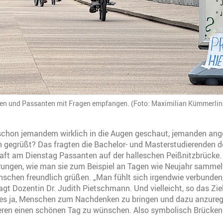
nen und Passanten mit Fragen empfangen. (Foto: Maximilian Kümmerlin
schon jemandem wirklich in die Augen geschaut, jemanden ange
h gegrüßt? Das fragten die Bachelor- und Masterstudierenden d
ft am Dienstag Passanten auf der halleschen Peißnitzbrücke. 
ungen, wie man sie zum Beispiel an Tagen wie Neujahr sammel
schen freundlich grüßen. „Man fühlt sich irgendwie verbunden
sagt Dozentin Dr. Judith Pietschmann. Und vielleicht, so das Zie
t es ja, Menschen zum Nachdenken zu bringen und dazu anzure
eren einen schönen Tag zu wünschen. Also symbolisch Brücken