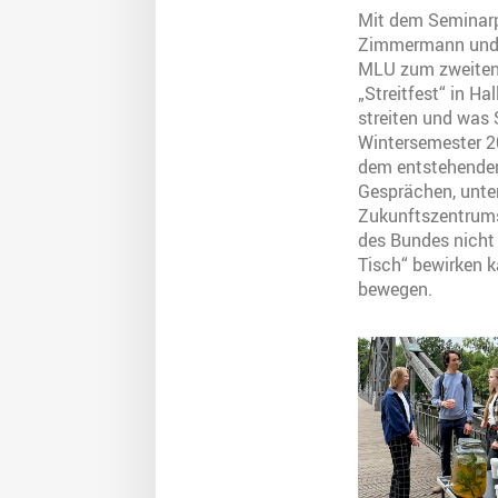
Mit dem Seminarpr
Zimmermann und Ju
MLU zum zweiten 
„Streitfest“ in H
streiten und was 
Wintersemester 2
dem entstehenden
Gesprächen, unter
Zukunftszentrums,
des Bundes nicht
Tisch“ bewirken k
bewegen.