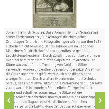
Johann Heinrich Schulze: Dass Johann Heinrich Schulze mit
W
seiner Entdeckung der „Dunkelträger“ die chemischen
b
Grundlagen für die frühe Fotografie legen würde, war ihm 1717
e
sicherlich nicht bewusst: Der 30-Jährige will im Labor des
J
Mediziners Friedrich Hoffmanns eigentlich so genannte
n
Leuchtsteine herstellen. Durch Zufall muss Schulze dafür aber
n
t
mit einer bereits verunreinigten Salpetersäure arbeiten. Die
b
Säure war zuvor für die Trennung von Gold und Silber
e
verwendet worden und enthielt deshalb Silbersalze. Als er nun
z
die Säure über Kreide gießt, verdunkelt sich diese binnen
z
weniger Minuten. Durch weitere Experimente findet Schulze
N
e
heraus, dass nicht etwa Hitze für die Verfärbung der Silbersalze
A
verantwortlich ist, sondern Sonnenlicht. Er experimentiert
i
weiter und schafft es sogar, einzelne Sätze auf die
Z
Kreideschicht zu schreiben, indem er diese in das Abdeckpapier
V
einritzt. Louis Daguerre nutzte die lichtempfindlichen
u
Silbersalze für die Entwicklung der Daguerreotypie, einem der
P