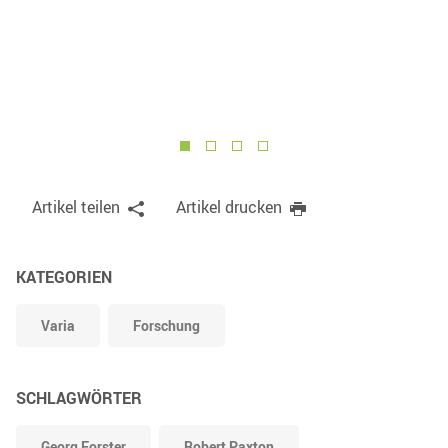
p.
1
2
3
4
Artikel teilen
Artikel drucken
KATEGORIEN
Varia
Forschung
SCHLAGWÖRTER
Georg Forster
Robert Paxton