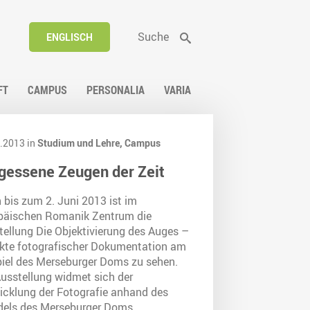
Suche
ENGLISCH
FT
CAMPUS
PERSONALIA
VARIA
.2013 in
Studium und Lehre,
Campus
gessene Zeugen der Zeit
 bis zum 2. Juni 2013 ist im
päischen Romanik Zentrum die
tellung Die Objektivierung des Auges –
kte fotografischer Dokumentation am
piel des Merseburger Doms zu sehen.
Ausstellung widmet sich der
icklung der Fotografie anhand des
els des Merseburger Doms.