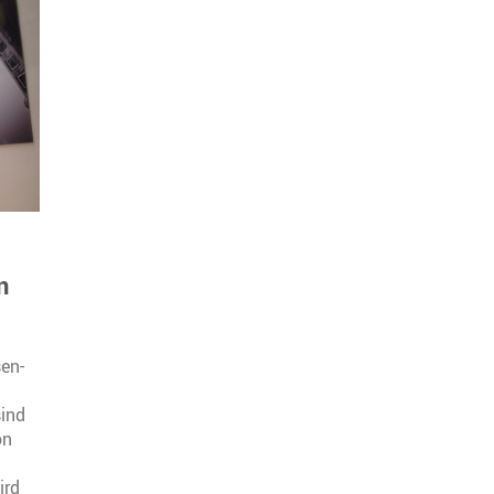
n
en-
ind
on
ird