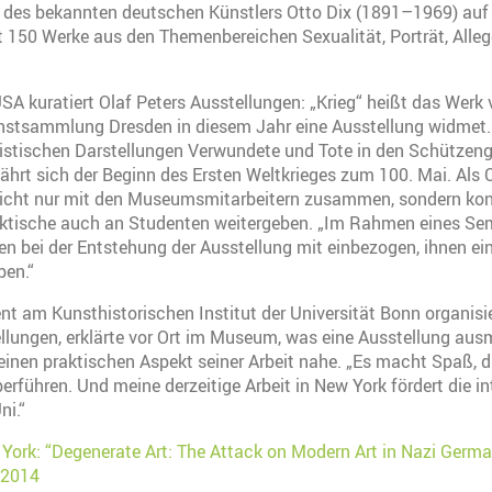
g des bekannten deutschen Künstlers Otto Dix (1891–1969) au
150 Werke aus den Themenbereichen Sexualität, Porträt, Alleg
USA kuratiert Olaf Peters Ausstellungen: „Krieg“ heißt das Werk
nstsammlung Dresden in diesem Jahr eine Ausstellung widmet. 
listischen Darstellungen Verwundete und Tote in den Schützeng
jährt sich der Beginn des Ersten Weltkrieges zum 100. Mai. Als 
 nicht nur mit den Museumsmitarbeitern zusammen, sondern kon
raktische auch an Studenten weitergeben. „Im Rahmen eines Se
n bei der Entstehung der Ausstellung mit einbezogen, ihnen ein
ben.“
nt am Kunsthistorischen Institut der Universität Bonn organisie
llungen, erklärte vor Ort im Museum, was eine Ausstellung au
einen praktischen Aspekt seiner Arbeit nahe. „Es macht Spaß, 
berführen. Und meine derzeitige Arbeit in New York fördert die i
ni.“
York: “Degenerate Art: The Attack on Modern Art in Nazi Germ
 2014