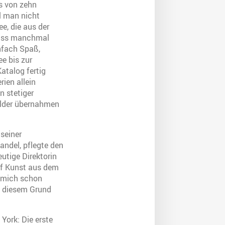
es von zehn
ll man nicht
e, die aus der
 dass manchmal
nfach Spaß,
ee bis zur
atalog fertig
rien allein
n stetiger
Bilder übernahmen
seiner
andel, pflegte den
utige Direktorin
auf Kunst aus dem
h mich schon
s diesem Grund
York: Die erste