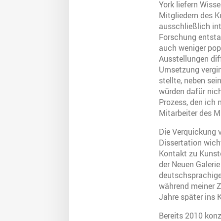
York liefern Wiss
Mitgliedern des K
ausschließlich in
Forschung entstan
auch weniger pop
Ausstellungen diff
Umsetzung verging
stellte, neben se
würden dafür nicht
Prozess, den ich 
Mitarbeiter des 
Die Verquickung 
Dissertation wich
Kontakt zu Kunste
der Neuen Galerie
deutschsprachige
während meiner Z
Jahre später ins 
Bereits 2010 konzi