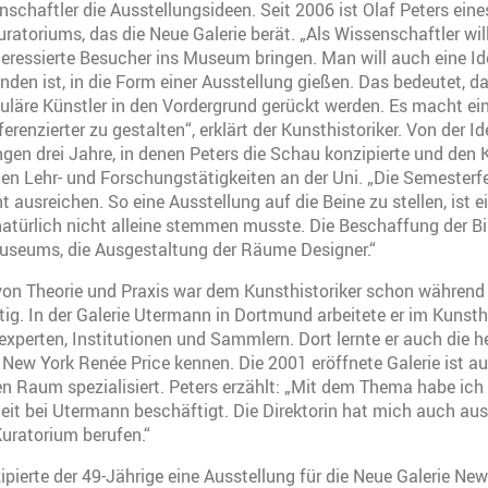
enschaftler die Ausstellungsideen. Seit 2006 ist Olaf Peters ein
uratoriums, das die Neue Galerie berät. „Als Wissenschaftler wi
teressierte Besucher ins Museum bringen. Man will auch eine Ide
den ist, in die Form einer Ausstellung gießen. Das bedeutet,
uläre Künstler in den Vordergrund gerückt werden. Es macht ei
erenzierter zu gestalten“, erklärt der Kunsthistoriker. Von der Id
en drei Jahre, in denen Peters die Schau konzipierte und den K
inen Lehr- und Forschungstätigkeiten an der Uni. „Die Semesterfe
 ausreichen. So eine Ausstellung auf die Beine zu stellen, ist ei
natürlich nicht alleine stemmen musste. Die Beschaffung der 
Museums, die Ausgestaltung der Räume Designer.“
von Theorie und Praxis war dem Kunsthistoriker schon während 
tig. In der Galerie Utermann in Dortmund arbeitete er im Kunsth
xperten, Institutionen und Sammlern. Dort lernte er auch die he
 New York Renée Price kennen. Die 2001 eröffnete Galerie ist 
n Raum spezialisiert. Peters erzählt: „Mit dem Thema habe ic
eit bei Utermann beschäftigt. Die Direktorin hat mich auch au
Kuratorium berufen.“
pierte der 49-Jährige eine Ausstellung für die Neue Galerie New 