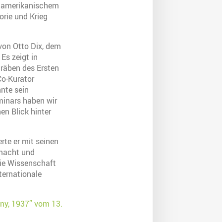
f amerikanischem
orie und Krieg
 von Otto Dix, dem
Es zeigt in
räben des Ersten
Co-Kurator
nte sein
minars haben wir
en Blick hinter
rte er mit seinen
smacht und
die Wissenschaft
nternationale
any, 1937” vom 13.