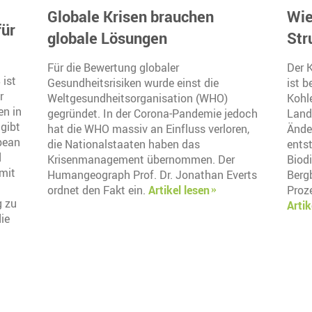
Globale Krisen brauchen
Wie
für
globale Lösungen
Str
Für die Bewertung globaler
Der 
 ist
Gesundheitsrisiken wurde einst die
ist 
r
Weltgesundheitsorganisation (WHO)
Kohl
en in
gegründet. In der Corona-Pandemie jedoch
Land
gibt
hat die WHO massiv an Einfluss verloren,
Ände
pean
die Nationalstaaten haben das
entst
d
Krisenmanagement übernommen. Der
Biodi
 mit
Humangeograph Prof. Dr. Jonathan Everts
Berg
ordnet den Fakt ein.
Artikel lesen
Proz
g zu
Artik
ie