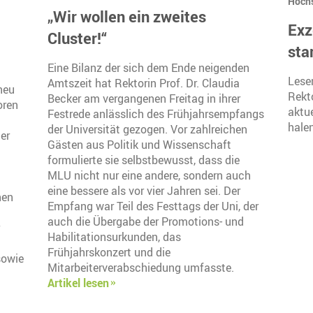
Hochs
„Wir wollen ein zweites
Exz
Cluster!“
sta
Eine Bilanz der sich dem Ende neigenden
Lesen
Amtszeit hat Rektorin Prof. Dr. Claudia
neu
Rekto
Becker am vergangenen Freitag in ihrer
oren
aktu
Festrede anlässlich des Frühjahrsempfangs
halen
der Universität gezogen. Vor zahlreichen
er
Gästen aus Politik und Wissenschaft
formulierte sie selbstbewusst, dass die
MLU nicht nur eine andere, sondern auch
eine bessere als vor vier Jahren sei. Der
hen
Empfang war Teil des Festtags der Uni, der
auch die Übergabe der Promotions- und
Habilitationsurkunden, das
Frühjahrskonzert und die
sowie
Mitarbeiterverabschiedung umfasste.
Artikel lesen