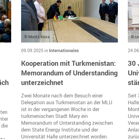
© Moritz Koza
© Un
09.09.2025 in
Internationales
24.06
Kooperation mit Turkmenistan:
30 
Memorandum of Understanding
Uni
äch
unterzeichnet
stä
Zwei Monate nach dem Besuch einer
Seit 
Delegation aus Turkmenistan an der MLU
Hall
ist in der vergangenen Woche in der
Monta
tten
turkmenischen Stadt Mary ein
Univ
nter
Memorandum of Unterstanding zwischen
Vera
 die
dem State Energy Institute und der
Anlas
Universität Halle unterzeichnet worden.
zurü