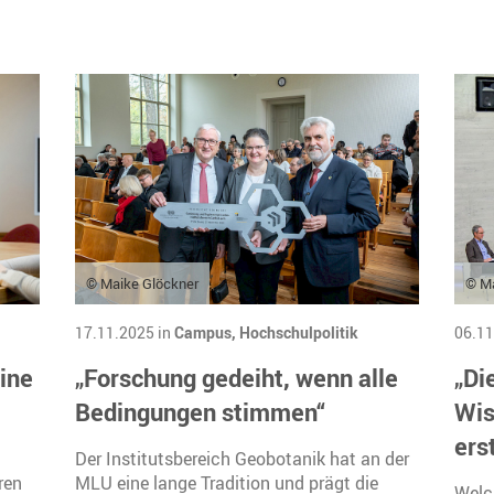
© Maike Glöckner
© M
17.11.2025 in
Campus,
Hochschulpolitik
06.11
ine
„Forschung gedeiht, wenn alle
„Di
Bedingungen stimmen“
Wis
ers
Der Institutsbereich Geobotanik hat an der
ren
MLU eine lange Tradition und prägt die
Welc