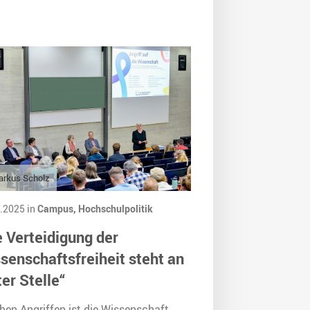
arkus Scholz
.2025 in
Campus,
Hochschulpolitik
e Verteidigung der
senschaftsfreiheit steht an
ter Stelle“
hen Angriffen ist die Wissenschaft