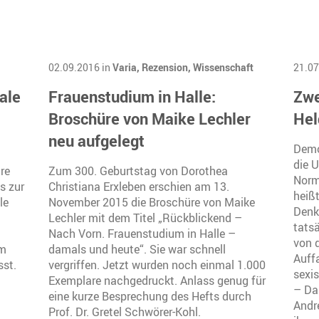
02.09.2016 in
Varia,
Rezension,
Wissenschaft
21.07
rale
Frauenstudium in Halle:
Zwe
Broschüre von Maike Lechler
Hel
neu aufgelegt
Demo
die 
re
Zum 300. Geburtstag von Dorothea
Norm
s zur
Christiana Erxleben erschien am 13.
heißt
le
November 2015 die Broschüre von Maike
Denke
Lechler mit dem Titel „Rückblickend –
tatsä
Nach Vorn. Frauenstudium in Halle –
von 
em
damals und heute“. Sie war schnell
Auffa
sst.
vergriffen. Jetzt wurden noch einmal 1.000
sexis
Exemplare nachgedruckt. Anlass genug für
– Das
eine kurze Besprechung des Hefts durch
Andr
Prof. Dr. Gretel Schwörer-Kohl.