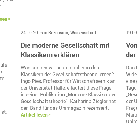
e
esen
24.10.2016 in
Rezension,
Wissenschaft
19.09
Die moderne Gesellschaft mit
Vom
Klassikern erklären
der
ula
Was können wir heute noch von den
Das 
um
Klassikern der Gesellschaftstheorie lernen?
Wide
te
Ingo Pies, Professor für Wirtschaftsethik an
eine
der Universität Halle, erläutert diese Frage
Tagu
in seiner Publikation „Moderne Klassiker der
„Ges
Gesellschaftstheorie“. Katharina Ziegler hat
der 
den Band für das Unimagazin rezensiert.
Frag
ist,
Artikel lesen
Marg
Unim