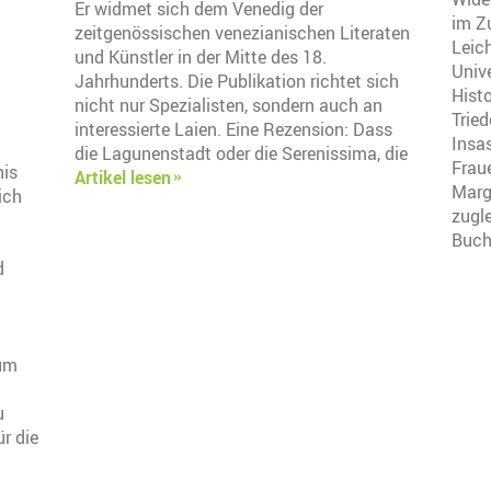
Er widmet sich dem Venedig der
im Zu
zeitgenössischen venezianischen Literaten
Leic
und Künstler in der Mitte des 18.
Univ
Jahrhunderts. Die Publikation richtet sich
Histo
nicht nur Spezialisten, sondern auch an
Trie
interessierte Laien. Eine Rezension: Dass
Insas
die Lagunenstadt oder die Serenissima, die
Fraue
nis
Artikel lesen
Marg
ich
zugle
Buch
d
 um
u
r die