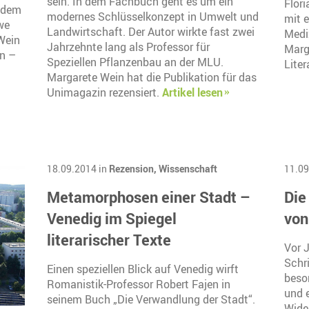
sein. In dem Fachbuch geht es um ein
Flor
 dem
modernes Schlüsselkonzept in Umwelt und
mit 
we
Landwirtschaft. Der Autor wirkte fast zwei
Medi
Wein
Jahrzehnte lang als Professor für
Marg
en –
Speziellen Pflanzenbau an der MLU.
Liter
Margarete Wein hat die Publikation für das
Unimagazin rezensiert.
Artikel lesen
18.09.2014 in
Rezension,
Wissenschaft
11.09
Metamorphosen einer Stadt –
Die
Venedig im Spiegel
von
literarischer Texte
Vor 
Schri
Einen speziellen Blick auf Venedig wirft
beso
Romanistik-Professor Robert Fajen in
und e
seinem Buch „Die Verwandlung der Stadt“.
Wide