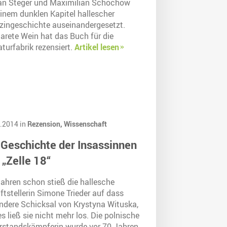
ian Steger und Maximilian Schochow
einem dunklen Kapitel hallescher
zingeschichte auseinandergesetzt.
arete Wein hat das Buch für die
aturfabrik rezensiert.
Artikel lesen
.2014 in
Rezension,
Wissenschaft
 Geschichte der Insassinnen
 „Zelle 18“
Jahren schon stieß die hallesche
ftstellerin Simone Trieder auf dass
ndere Schicksal von Krystyna Wituska,
s ließ sie nicht mehr los. Die polnische
rstandskämpferin wurde vor 70 Jahren