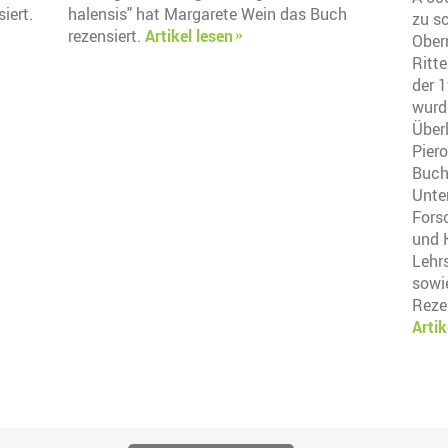
iert.
halensis" hat Margarete Wein das Buch
zu sc
rezensiert.
Artikel lesen
Oberr
Ritte
der 
wurd
Über
Pier
Buch
Unte
Fors
und 
Lehr
sowie
Reze
Artik