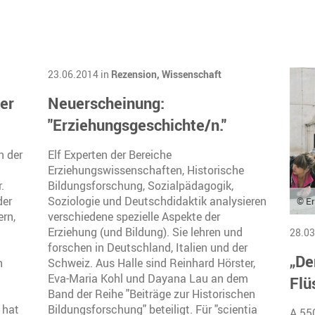
23.06.2014 in
Rezension,
Wissenschaft
er
Neuerscheinung:
"Erziehungsgeschichte/n."
n der
Elf Experten der Bereiche
Erziehungswissenschaften, Historische
.
Bildungsforschung, Sozialpädagogik,
der
Soziologie und Deutschdidaktik analysieren
© Er
rn,
verschiedene spezielle Aspekte der
Erziehung (und Bildung). Sie lehren und
28.03
forschen in Deutschland, Italien und der
„De
n
Schweiz. Aus Halle sind Reinhard Hörster,
Eva-Maria Kohl und Dayana Lau an dem
Flü
Band der Reihe "Beiträge zur Historischen
 hat
Bildungsforschung" beteiligt. Für "scientia
A 55