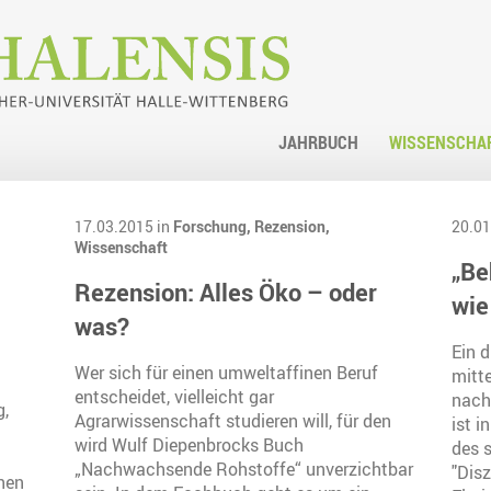
JAHRBUCH
WISSENSCHA
17.03.2015 in
Forschung,
Rezension,
20.01
Wissenschaft
„Be
Rezension: Alles Öko – oder
wie
was?
Ein 
Wer sich für einen umweltaffinen Beruf
mitt
entscheidet, vielleicht gar
nach
g,
Agrarwissenschaft studieren will, für den
ist i
wird Wulf Diepenbrocks Buch
des 
„Nachwachsende Rohstoffe“ unverzichtbar
"Disz
hen