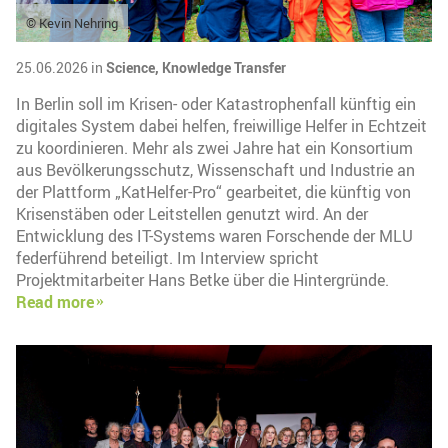
© Kevin Nehring
25.06.2026 in
Science,
Knowledge Transfer
In Berlin soll im Krisen- oder Katastrophenfall künftig ein
digitales System dabei helfen, freiwillige Helfer in Echtzeit
zu koordinieren. Mehr als zwei Jahre hat ein Konsortium
aus Bevölkerungsschutz, Wissenschaft und Industrie an
der Plattform „KatHelfer-Pro“ gearbeitet, die künftig von
Krisenstäben oder Leitstellen genutzt wird. An der
Entwicklung des IT-Systems waren Forschende der MLU
federführend beteiligt. Im Interview spricht
Projektmitarbeiter Hans Betke über die Hintergründe.
Read more