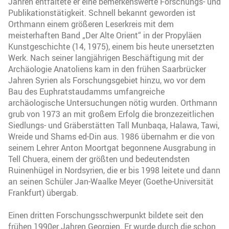
Jahren entfaltete er eine bemerkenswerte Forschungs- und
Publikationstätigkeit. Schnell bekannt geworden ist
Orthmann einem größeren Leserkreis mit dem
meisterhaften Band „Der Alte Orient“ in der Propyläen
Kunstgeschichte (14, 1975), einem bis heute unersetzten
Werk. Nach seiner langjährigen Beschäftigung mit der
Archäologie Anatoliens kam in den frühen Saarbrücker
Jahren Syrien als Forschungsgebiet hinzu, wo vor dem
Bau des Euphratstaudamms umfangreiche
archäologische Untersuchungen nötig wurden. Orthmann
grub von 1973 an mit großem Erfolg die bronzezeitlichen
Siedlungs- und Gräberstätten Tall Munbaqa, Halawa, Tawi,
Wreide und Shams ed-Din aus. 1986 übernahm er die von
seinem Lehrer Anton Moortgat begonnene Ausgrabung in
Tell Chuera, einem der größten und bedeutendsten
Ruinenhügel in Nordsyrien, die er bis 1998 leitete und dann
an seinen Schüler Jan-Waalke Meyer (Goethe-Universität
Frankfurt) übergab.
Einen dritten Forschungsschwerpunkt bildete seit den
frühen 1990er Jahren Georgien. Er wurde durch die schon