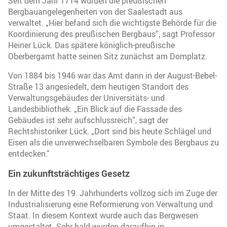
Seit dem Jahr 1714 wurden die preußischen
Bergbauangelegenheiten von der Saalestadt aus
verwaltet. „Hier befand sich die wichtigste Behörde für die
Koordinierung des preußischen Bergbaus“, sagt Professor
Heiner Lück. Das spätere königlich-preußische
Oberbergamt hatte seinen Sitz zunächst am Domplatz.
Von 1884 bis 1946 war das Amt dann in der August-Bebel-
Straße 13 angesiedelt, dem heutigen Standort des
Verwaltungsgebäudes der Universitäts- und
Landesbibliothek. „Ein Blick auf die Fassade des
Gebäudes ist sehr aufschlussreich“, sagt der
Rechtshistoriker Lück. „Dort sind bis heute Schlägel und
Eisen als die unverwechselbaren Symbole des Bergbaus zu
entdecken.“
Ein zukunftsträchtiges Gesetz
In der Mitte des 19. Jahrhunderts vollzog sich im Zuge der
Industrialisierung eine Reformierung von Verwaltung und
Staat. In diesem Kontext wurde auch das Bergwesen
umgestaltet. Sehr bald wurden daraufhin in