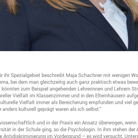
ür ihr Spezialgebiet beschreibt Maja Schachner mit wenigen Wor
ema, bei dem man gleichzeitig auch ganz praktisch etwas bewe
So könnten zum Beispiel angehenden Lehrerinnen und Lehrern St
eller Vielfalt im Klassenzimmer und in den Elternhäusern aufg
kulturelle Vielfalt immer als Bereicherung empfunden und viel 
anders kulturell geprägt waren als ich selbst.“
wissenschaftlich und in der Praxis ein Ansatz überwogen, wenn
ität in der Schule ging, so die Psychologin. In ihm stehen der
ie Antidiskriminierung im Vordergrund – es wird versucht, Unter