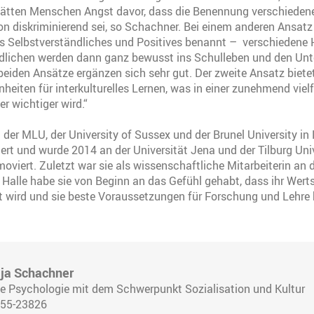
ätten Menschen Angst davor, dass die Benennung verschiedener
n diskriminierend sei, so Schachner. Bei einem anderen Ansatz w
s Selbstverständliches und Positives benannt – verschiedene 
dlichen werden dann ganz bewusst ins Schulleben und den Unte
beiden Ansätze ergänzen sich sehr gut. Der zweite Ansatz biete
heiten für interkulturelles Lernen, was in einer zunehmend vielf
r wichtiger wird.“
der MLU, der University of Sussex und der Brunel University i
ert und wurde 2014 an der Universität Jena und der Tilburg Univ
oviert. Zuletzt war sie als wissenschaftliche Mitarbeiterin an d
 Halle habe sie von Beginn an das Gefühl gehabt, dass ihr Wer
 wird und sie beste Voraussetzungen für Forschung und Lehre 
aja Schachner
 Psychologie mit dem Schwerpunkt Sozialisation und Kultur
5 55-23826