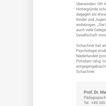
überwinden. Oft h
Hintergründe scho
dagegen als etwa
Kinder und Jugen
einbezogen. „Die 
auch viele Gelegen
Gesellschaft imme
Schachner hat an 
Psychologie studi
Niederlanden prom
Potsdam tätig. In
entgegengebracht
Schachner.
Prof. Dr. M
Pädagogische
Tel.: +49 34