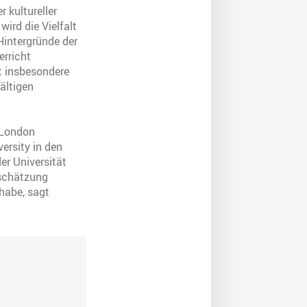
 kultureller
ird die Vielfalt
Hintergründe der
rricht
t insbesondere
ältigen
n London
ersity in den
er Universität
tschätzung
habe, sagt