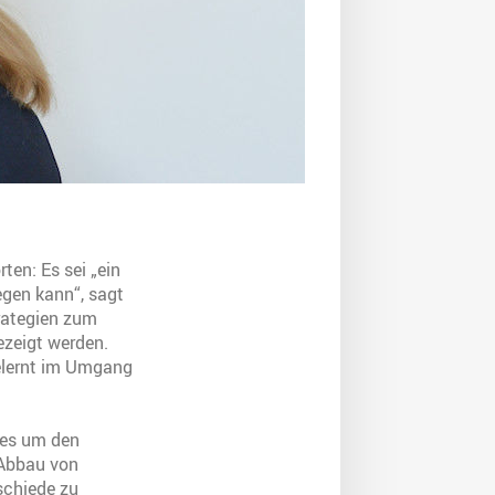
ten: Es sei „ein
gen kann“, sagt
rategien zum
ezeigt werden.
gelernt im Umgang
 es um den
 Abbau von
schiede zu