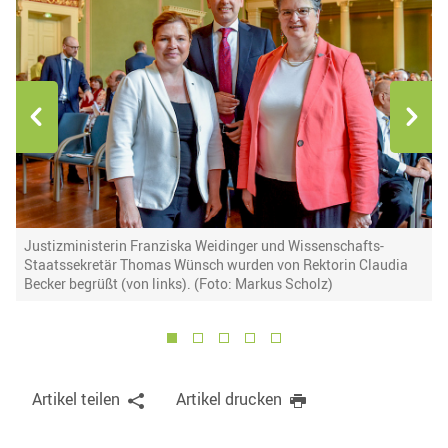
Justizministerin Franziska Weidinger und Wissenschafts-
S
Staatssekretär Thomas Wünsch wurden von Rektorin Claudia
V
Becker begrüßt (von links). (Foto: Markus Scholz)
1
2
3
4
5
Artikel teilen
Artikel drucken