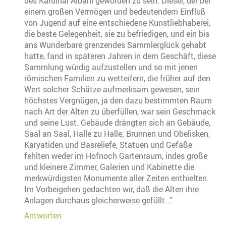
des Kardinal Albani geworden zu sein. Dieser, der bei
einem großen Vermögen und bedeutendem Einfluß
von Jugend auf eine entschiedene Kunstliebhaberei,
die beste Gelegenheit, sie zu befriedigen, und ein bis
ans Wunderbare grenzendes Sammlerglück gehabt
hatte, fand in späteren Jahren in dem Geschäft, diese
Sammlung würdig aufzustellen und so mit jenen
römischen Familien zu wetteifern, die früher auf den
Wert solcher Schätze aufmerksam gewesen, sein
höchstes Vergnügen, ja den dazu bestimmten Raum
nach Art der Alten zu überfüllen, war sein Geschmack
und seine Lust. Gebäude drängten sich an Gebäude,
Saal an Saal, Halle zu Halle; Brunnen und Obelisken,
Karyatiden und Basreliefe, Statuen und Gefäße
fehlten weder im Hofnoch Gartenraum, indes große
und kleinere Zimmer, Galerien und Kabinette die
merkwürdigsten Monumente aller Zeiten enthielten.
Im Vorbeigehen gedachten wir, daß die Alten ihre
Anlagen durchaus gleicherweise gefüllt..."
Antworten