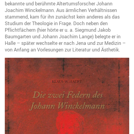
bekannte und berühmte Altertumsforscher Johann
Joachim Winckelmann. Aus ärmlichen Verhältnissen
stammend, kam für ihn zunächst kein anderes als das
Studium der Theologie in Frage. Doch neben den
Pflichtfächern (hier hörte er u. a. Siegmund Jakob
Baumgarten und Johann Joachim Lange) belegte er in
Halle – später wechselte er nach Jena und zur Medizin –
von Anfang an Vorlesungen zur Literatur und Ästhetik.