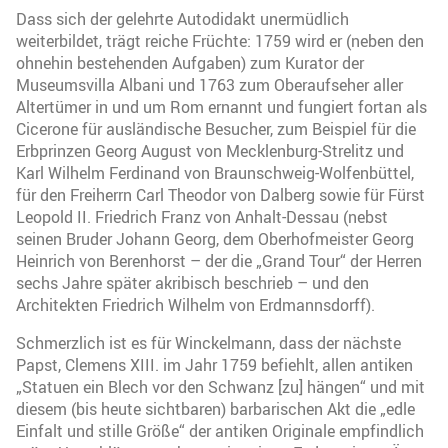
Dass sich der gelehrte Autodidakt unermüdlich
weiterbildet, trägt reiche Früchte: 1759 wird er (neben den
ohnehin bestehenden Aufgaben) zum Kurator der
Museumsvilla Albani und 1763 zum Oberaufseher aller
Altertümer in und um Rom ernannt und fungiert fortan als
Cicerone für ausländische Besucher, zum Beispiel für die
Erbprinzen Georg August von Mecklenburg-Strelitz und
Karl Wilhelm Ferdinand von Braunschweig-Wolfenbüttel,
für den Freiherrn Carl Theodor von Dalberg sowie für Fürst
Leopold II. Friedrich Franz von Anhalt-Dessau (nebst
seinen Bruder Johann Georg, dem Oberhofmeister Georg
Heinrich von Berenhorst – der die „Grand Tour“ der Herren
sechs Jahre später akribisch beschrieb – und den
Architekten Friedrich Wilhelm von Erdmannsdorff).
Schmerzlich ist es für Winckelmann, dass der nächste
Papst, Clemens XIII. im Jahr 1759 befiehlt, allen antiken
„Statuen ein Blech vor den Schwanz [zu] hängen“ und mit
diesem (bis heute sichtbaren) barbarischen Akt die „edle
Einfalt und stille Größe“ der antiken Originale empfindlich