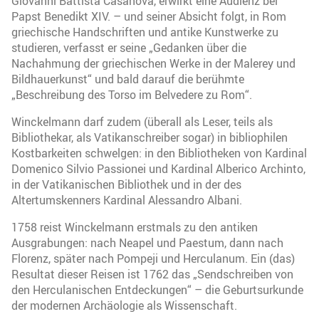
Giovanni Battista Casanova, erwirkt eine Audienz bei
Papst Benedikt XIV. – und seiner Absicht folgt, in Rom
griechische Handschriften und antike Kunstwerke zu
studieren, verfasst er seine „Gedanken über die
Nachahmung der griechischen Werke in der Malerey und
Bildhauerkunst“ und bald darauf die berühmte
„Beschreibung des Torso im Belvedere zu Rom“.
Winckelmann darf zudem (überall als Leser, teils als
Bibliothekar, als Vatikanschreiber sogar) in bibliophilen
Kostbarkeiten schwelgen: in den Bibliotheken von Kardinal
Domenico Silvio Passionei und Kardinal Alberico Archinto,
in der Vatikanischen Bibliothek und in der des
Altertumskenners Kardinal Alessandro Albani.
1758 reist Winckelmann erstmals zu den antiken
Ausgrabungen: nach Neapel und Paestum, dann nach
Florenz, später nach Pompeji und Herculanum. Ein (das)
Resultat dieser Reisen ist 1762 das „Sendschreiben von
den Herculanischen Entdeckungen“ – die Geburtsurkunde
der modernen Archäologie als Wissenschaft.