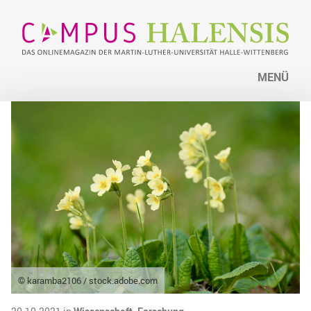
MENÜ
© karamba2106 / stock.adobe.com