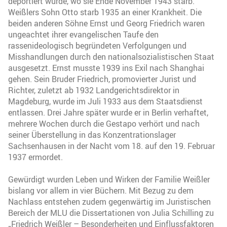
deportiert wurde, wo sie Ende November 1943 starb.
Weißlers Sohn Otto starb 1935 an einer Krankheit. Die
beiden anderen Söhne Ernst und Georg Friedrich waren
ungeachtet ihrer evangelischen Taufe den
rassenideologisch begründeten Verfolgungen und
Misshandlungen durch den nationalsozialistischen Staat
ausgesetzt. Ernst musste 1939 ins Exil nach Shanghai
gehen. Sein Bruder Friedrich, promovierter Jurist und
Richter, zuletzt ab 1932 Landgerichtsdirektor in
Magdeburg, wurde im Juli 1933 aus dem Staatsdienst
entlassen. Drei Jahre später wurde er in Berlin verhaftet,
mehrere Wochen durch die Gestapo verhört und nach
seiner Überstellung in das Konzentrationslager
Sachsenhausen in der Nacht vom 18. auf den 19. Februar
1937 ermordet.
Gewürdigt wurden Leben und Wirken der Familie Weißler
bislang vor allem in vier Büchern. Mit Bezug zu dem
Nachlass entstehen zudem gegenwärtig im Juristischen
Bereich der MLU die Dissertationen von Julia Schilling zu
„Friedrich Weißler – Besonderheiten und Einflussfaktoren