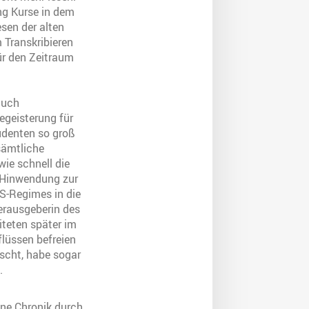
ng Kurse in dem
sen der alten
 Transkribieren
ür den Zeitraum
auch
egeisterung für
udenten so groß
 sämtliche
ie schnell die
 Hinwendung zur
S-Regimes in die
erausgeberin des
iteten später im
flüssen befreien
ascht, habe sogar
t.
ene Chronik durch