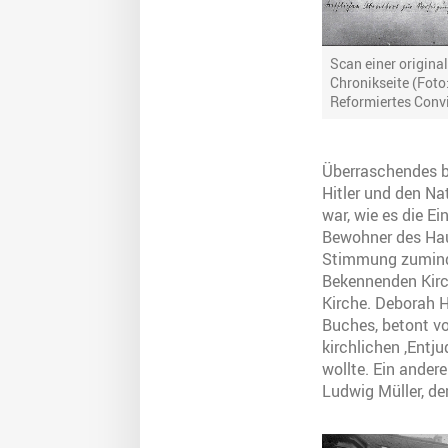
Scan einer origina
Chronikseite (Foto
Reformiertes Convi
Überraschendes be
Hitler und den Na
war, wie es die E
Bewohner des Haus
Stimmung zuminde
Bekennenden Kirc
Kirche. Deborah 
Buches, betont vo
kirchlichen ,Entju
wollte. Ein ander
Ludwig Müller, de