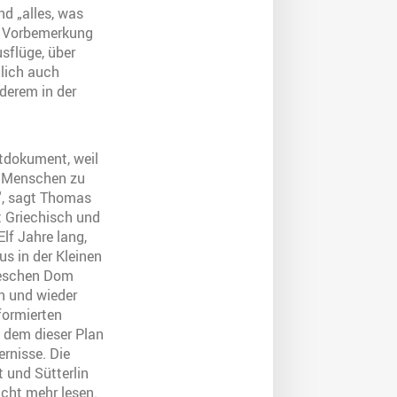
d „alles, was
er Vorbemerkung
sflüge, über
dlich auch
derem in der
itdokument, weil
n Menschen zu
n“, sagt Thomas
t Griechisch und
Elf Jahre lang,
s in der Kleinen
leschen Dom
in und wieder
formierten
 dem dieser Plan
ernisse. Die
 und Sütterlin
icht mehr lesen.