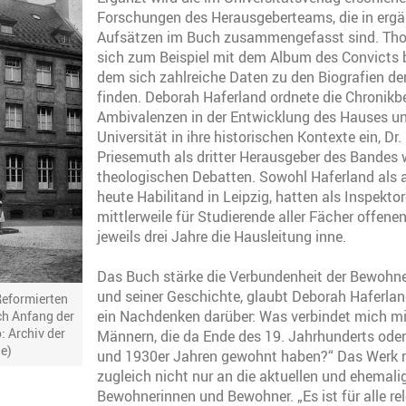
Forschungen des Herausgeberteams, die in erg
Aufsätzen im Buch zusammengefasst sind. Th
sich zum Beispiel mit dem Album des Convicts b
dem sich zahlreiche Daten zu den Biografien d
finden. Deborah Haferland ordnete die Chronikbe
Ambivalenzen in der Entwicklung des Hauses und
Universität in ihre historischen Kontexte ein, Dr.
Priesemuth als dritter Herausgeber des Bandes
theologischen Debatten. Sowohl Haferland als 
heute Habilitand in Leipzig, hatten als Inspekto
mittlerweile für Studierende aller Fächer offene
jeweils drei Jahre die Hausleitung inne.
Das Buch stärke die Verbundenheit der Bewohn
und seiner Geschichte, glaubt Deborah Haferlan
eformierten
ein Nachdenken darüber: Was verbindet mich mi
ch Anfang der
: Archiv der
Männern, die da Ende des 19. Jahrhunderts oder
e)
und 1930er Jahren gewohnt haben?“ Das Werk ri
zugleich nicht nur an die aktuellen und ehemali
Bewohnerinnen und Bewohner. „Es ist für alle rel