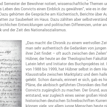
 Semester der Bewohner notiert, wissenschaftliche Themen un
das Leben des Convicts einen Einblick zu gewähren“, wie es in d
 Dazu gehörten die Gespräche am Küchentisch, Berichte über Au
tten zur Sauberkeit im Haus. Dazu zählten aber selbstverstän
irchlichen Entwicklungen und politischen Differenzen, unter an
 und der Zeit des Nationalsozialismus.
„Das macht die Chronik zu einem wertvollen Ze
man sehr authentisch die Gedanken von junge
ihrer Zeit findet – oft auch zwischen den Zeile
Hübner, der heute an der Theologischen Fakultä
Latein lehrt und Initiator des Buchprojektes ist. 
von 1988 bis 1999, hat Hübner selbst in dem Hau
Klausstraße zwischen Marktplatz und dem hal
gelebt. Schon damals, erinnert er sich, gab es h
Pläne, die akribisch geführten Chroniken des Re
Convicts zugänglich zu machen. Der Grund, aus
entstand, war zugleich eines seiner großen Hind
historischen deutschen Schreibschriften Kurrent
können viele, vor allem junge Menschen heute n