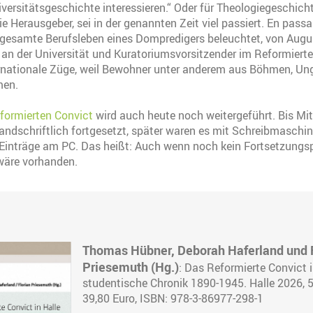
iversitätsgeschichte interessieren.“ Oder für Theologiegeschich
ie Herausgeber, sei in der genannten Zeit viel passiert. En pas
gesamte Berufsleben eines Dompredigers beleuchtet, von Augu
an der Universität und Kuratoriumsvorsitzender im Reformierte
ernationale Züge, weil Bewohner unter anderem aus Böhmen, Ung
men.
formierten Convict
wird auch heute noch weitergeführt. Bis Mit
andschriftlich fortgesetzt, später waren es mit Schreibmaschi
 Einträge am PC. Das heißt: Auch wenn noch kein Fortsetzungsp
wäre vorhanden.
Thomas Hübner, Deborah Haferland und F
Priesemuth (Hg.)
: Das Reformierte Convict i
studentische Chronik 1890-1945. Halle 2026, 5
39,80 Euro, ISBN: 978-3-86977-298-1