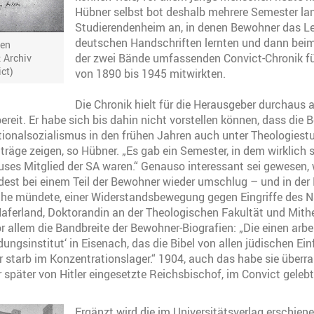
Hübner selbst bot deshalb mehrere Semester la
Studierendenheim an, in denen Bewohner das Le
deutschen Handschriften lernten und dann beim
len
der zwei Bände umfassenden Convict-Chronik f
: Archiv
ct)
von 1890 bis 1945 mitwirkten.
Die Chronik hielt für die Herausgeber durchaus 
reit. Er habe sich bis dahin nicht vorstellen können, dass die B
tionalsozialismus in den frühen Jahren auch unter Theologiest
inträge zeigen, so Hübner. „Es gab ein Semester, in dem wirklich
es Mitglied der SA waren.“ Genauso interessant sei gewesen, w
st bei einem Teil der Bewohner wieder umschlug – und in der
he mündete, einer Widerstandsbewegung gegen Eingriffe des N
Haferland, Doktorandin an der Theologischen Fakultät und Mith
r allem die Bandbreite der Bewohner-Biografien: „Die einen arbe
dungsinstitut‘ in Eisenach, das die Bibel von allen jüdischen Ein
er starb im Konzentrationslager.“ 1904, auch das habe sie überr
r später von Hitler eingesetzte Reichsbischof, im Convict geleb
Ergänzt wird die im Universitätsverlag erschien