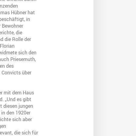
änzenden
omas Hübner hat
eschäftigt, in
er Bewohner
richte, die
 die Rolle der
 Florian
 widmete sich den
auch Priesemuth,
ren des
n Convicts über
er mit dem Haus
d. „Und es gibt
t diesen jungen
 in den 1920er
chte sich aber
gen
evant, die sich für