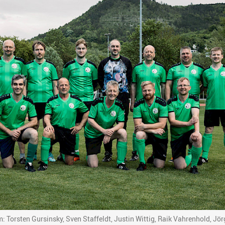
: Torsten Gursinsky, Sven Staffeldt, Justin Wittig, Raik Vahrenhold, Jör