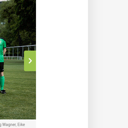
g Wagner, Eike
Der Jenaer Uni-Präsident Andreas Marx eröffnete da