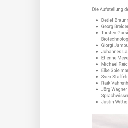
Die Aufstellung 
Detlef Braunr
Georg Breide
Torsten Gurs
Biotechnolog
Giorgi Jambu
Johannes Läs
Etienne Meyer
Michael Reic
Eike Spielman
Sven Staffel
Raik Vahrenh
Jörg Wagner 
Sprachwisse
Justin Wittig