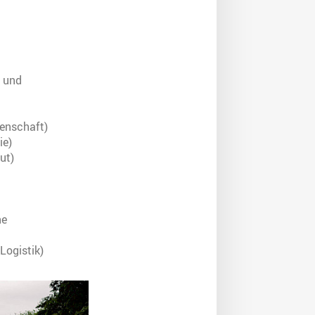
e und
senschaft)
ie)
ut)
he
Logistik)