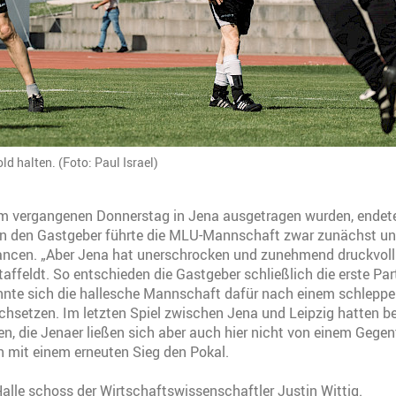
d halten. (Foto: Paul Israel)
 am vergangenen Donnerstag in Jena ausgetragen wurden, endete
en den Gastgeber führte die MLU-Mannschaft zwar zunächst un
ncen. „Aber Jena hat unerschrocken und zunehmend druckvoll a
ffeldt. So entschieden die Gastgeber schließlich die erste Part
nnte sich die hallesche Mannschaft dafür nach einem schlepp
rchsetzen. Im letzten Spiel zwischen Jena und Leipzig hatten 
, die Jenaer ließen sich aber auch hier nicht von einem Gegentre
h mit einem erneuten Sieg den Pokal.
 Halle schoss der Wirtschaftswissenschaftler Justin Wittig.