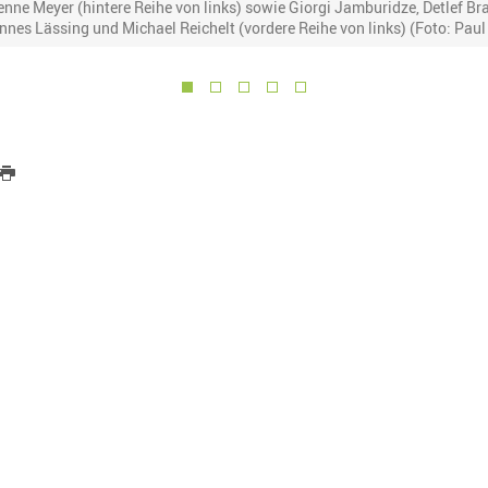
nne Meyer (hintere Reihe von links) sowie Giorgi Jamburidze, Detlef Br
nnes Lässing und Michael Reichelt (vordere Reihe von links) (Foto: Paul 
1
2
3
4
5