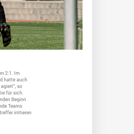
n 2:1. Im
d hatte auch
giert“, so
ie für sich.
enden Beginn
beide Teams
ffer irritieren