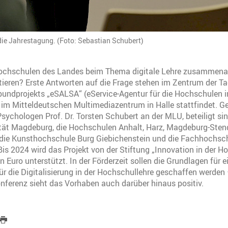
die Jahrestagung. (Foto: Sebastian Schubert)
ochschulen des Landes beim Thema digitale Lehre zusammena
tieren? Erste Antworten auf die Frage stehen im Zentrum der T
bundprojekts „eSALSA“ (eService-Agentur für die Hochschulen 
e im Mitteldeutschen Multimediazentrum in Halle stattfindet. Ge
sychologen Prof. Dr. Torsten Schubert an der MLU, beteiligt sin
ität Magdeburg, die Hochschulen Anhalt, Harz, Magdeburg-Sten
die Kunsthochschule Burg Giebichenstein und die Fachhochschu
is 2024 wird das Projekt von der Stiftung „Innovation in der H
n Euro unterstützt. In der Förderzeit sollen die Grundlagen für e
für die Digitalisierung in der Hochschullehre geschaffen werden 
ferenz sieht das Vorhaben auch darüber hinaus positiv.