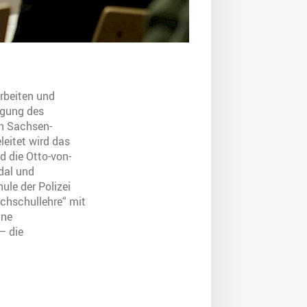
rbeiten und
agung des
in Sachsen-
leitet wird das
d die Otto-von-
dal und
le der Polizei
ochschullehre“ mit
ine
– die