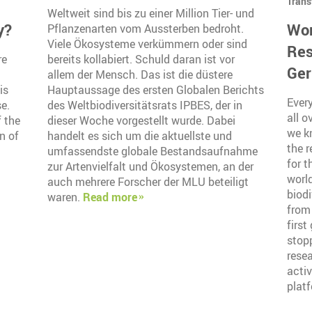
Trans
Weltweit sind bis zu einer Million Tier- und
y?
Wor
Pflanzenarten vom Aussterben bedroht.
Viele Ökosysteme verkümmern oder sind
Res
re
bereits kollabiert. Schuld daran ist vor
Ger
allem der Mensch. Das ist die düstere
is
Hauptaussage des ersten Globalen Berichts
Ever
se.
des Weltbiodiversitätsrats IPBES, der in
all o
 the
dieser Woche vorgestellt wurde. Dabei
we kn
n of
handelt es sich um die aktuellste und
the 
umfassendste globale Bestandsaufnahme
for 
zur Artenvielfalt und Ökosystemen, an der
world
auch mehrere Forscher der MLU beteiligt
biodi
waren.
Read more
from 
first
stopp
resea
activ
plat