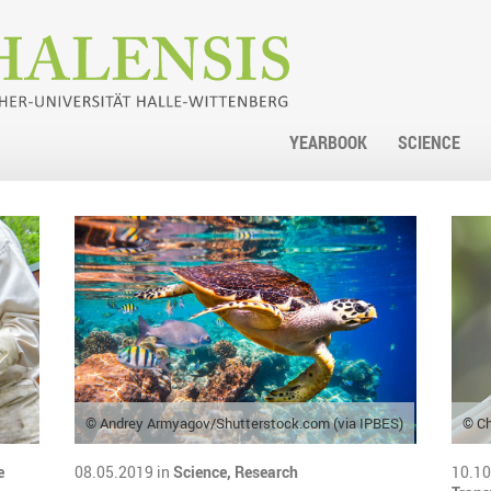
YEARBOOK
SCIENCE
© Andrey Armyagov/Shutterstock.com (via IPBES)
© Ch
e
08.05.2019 in
Science,
Research
10.10