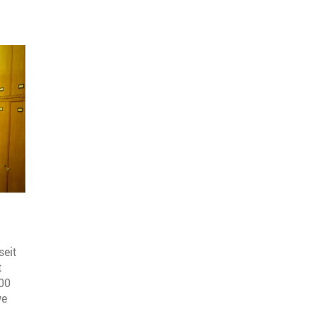
seit
t
700
we