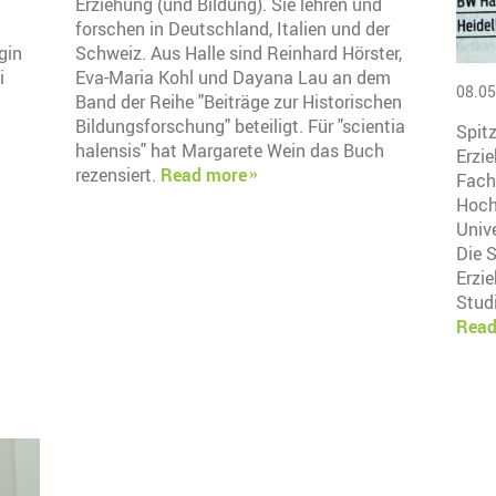
Erziehung (und Bildung). Sie lehren und
forschen in Deutschland, Italien und der
gin
Schweiz. Aus Halle sind Reinhard Hörster,
i
Eva-Maria Kohl und Dayana Lau an dem
08.05
Band der Reihe "Beiträge zur Historischen
Bildungsforschung" beteiligt. Für "scientia
Spitz
halensis" hat Margarete Wein das Buch
Erzi
rezensiert.
Read more
Fach
Hoch
Unive
Die 
Erzi
Stud
Read