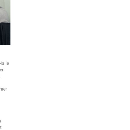
Halle
er
n
hier
n
t