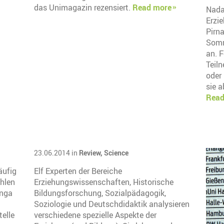
das Unimagazin rezensiert.
Read more
Nada,
Erzi
Pirn
Somm
an. F
Teil
oder
sie a
Read
23.06.2014 in
Review,
Science
äufig
Elf Experten der Bereiche
ühlen
Erziehungswissenschaften, Historische
Inga
Bildungsforschung, Sozialpädagogik,
Soziologie und Deutschdidaktik analysieren
elle
verschiedene spezielle Aspekte der