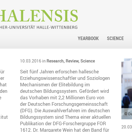
YEARBOOK
SCIENCE
10.03.2016 in
Research,
Review,
Science
für
Seit fünf Jahren erforschen hallesche
er
Erziehungswissenschaftler und Soziologen
 hat
Mechanismen der Elitebildung im
 den
deutschen Bildungssystem. Gefördert wird
e
das Vorhaben mit 2,2 Millionen Euro von
der Deutschen Forschungsgemeinsschaft
n
(DFG). Die Auswahlverfahren im deutschen
© Da
itut
Bildungssystem sind Thema einer aktuellen
Publikation der DFG-Forschergruppe FOR
20.03
1612. Dr. Margarete Wein hat den Band für