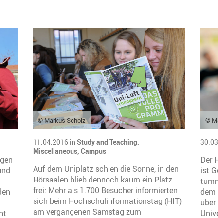
© Markus Scholz
© M
11.04.2016 in
Study and Teaching,
30.03
Miscellaneous,
Campus
rgen
Der 
Auf dem Uniplatz schien die Sonne, in den
und
ist 
Hörsaalen blieb dennoch kaum ein Platz
tumm
frei: Mehr als 1.700 Besucher informierten
den
dem 
sich beim Hochschulinformationstag (HIT)
über
am vergangenen Samstag zum
ht
Unive