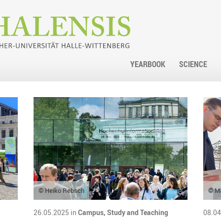
YEARBOOK
SCIENCE
© Heiko Rebsch
© M
26.05.2025 in
Campus,
Study and Teaching
08.04