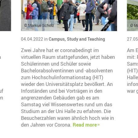
© Markus Scholz
© Ma
04.04.2022 in
Campus,
Study and Teaching
27.05
Zwei Jahre hat er coronabedingt im
Am E
n
virtuellen Raum stattgefunden, jetzt haben
mit:
Schülerinnen und Schüler sowie
Sams
Bachelorabsolventinnen und -absolventen
(HIT
zum Hochschulinformationstag (HIT)
Hall
wieder den Universitätsplatz bevölkert. An
infor
uf
Infoständen und bei Vorträgen in den
war g
en
angrenzenden Gebäuden gab es am
Samstag viel Wissenswertes rund um das
Studium an der Uni Halle zu erfahren. Die
Besucherzahlen waren ähnlich hoch wie in
den Jahren vor Corona.
Read more