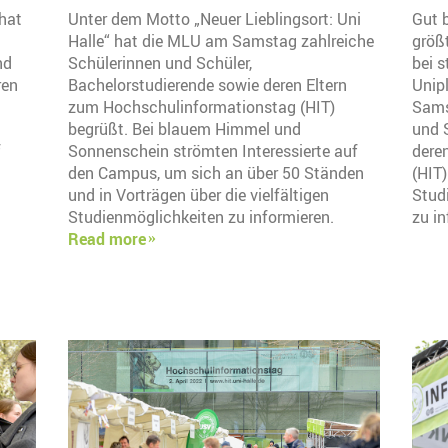
 hat
Unter dem Motto „Neuer Lieblingsort: Uni
Gut 
Halle“ hat die MLU am Samstag zahlreiche
größt
nd
Schülerinnen und Schüler,
bei 
ren
Bachelorstudierende sowie deren Eltern
Unipl
zum Hochschulinformationstag (HIT)
Sams
begrüßt. Bei blauem Himmel und
und 
f
Sonnenschein strömten Interessierte auf
dere
den Campus, um sich an über 50 Ständen
(HIT
und in Vorträgen über die vielfältigen
Studi
Studienmöglichkeiten zu informieren.
zu i
Read more