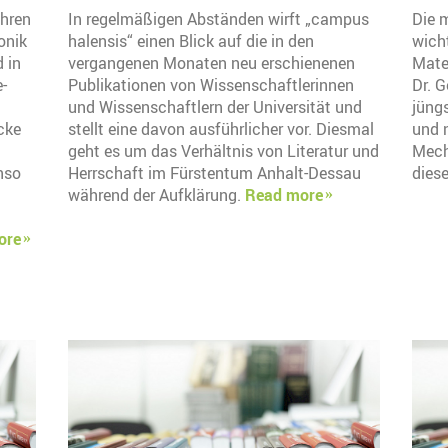
ahren
In regelmäßigen Abständen wirft „campus
Die 
onik
halensis“ einen Blick auf die in den
wich
 in
vergangenen Monaten neu erschienenen
Mater
-
Publikationen von Wissenschaftlerinnen
Dr. G
und Wissenschaftlern der Universität und
jüng
cke
stellt eine davon ausführlicher vor. Diesmal
und 
geht es um das Verhältnis von Literatur und
Mech
nso
Herrschaft im Fürstentum Anhalt-Dessau
dies
während der Aufklärung.
Read more
ore