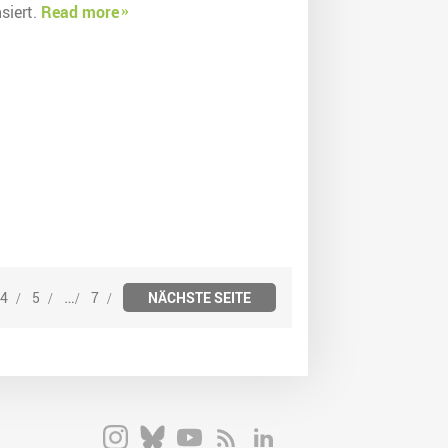
siert.
Read more
…
4
5
7
NÄCHSTE SEITE