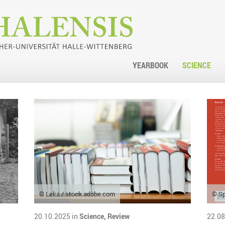
YEARBOOK
SCIENCE
© Leka / stock.adobe.com
© Sp
20.10.2025 in
Science,
Review
22.08