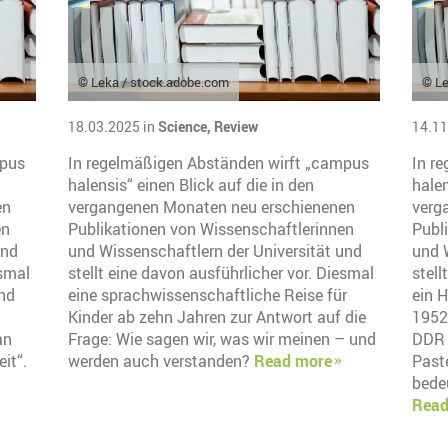
© Leka / stock.adobe.com
© Le
18.03.2025 in
Science,
Review
14.11
mpus
In regelmäßigen Abständen wirft „campus
In r
halensis“ einen Blick auf die in den
halen
en
vergangenen Monaten neu erschienenen
verg
en
Publikationen von Wissenschaftlerinnen
Publ
und
und Wissenschaftlern der Universität und
und 
esmal
stellt eine davon ausführlicher vor. Diesmal
stell
und
eine sprachwissenschaftliche Reise für
ein H
Kinder ab zehn Jahren zur Antwort auf die
1952
an
Frage: Wie sagen wir, was wir meinen – und
DDR 
it“.
werden auch verstanden?
Read more
Paste
bedeu
Read