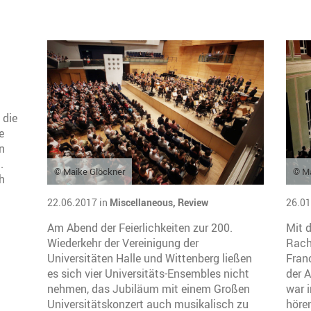
 die
e
in
.
© Maike Glöckner
© Ma
h
22.06.2017 in
Miscellaneous,
Review
26.01
Am Abend der Feierlichkeiten zur 200.
Mit 
Wiederkehr der Vereinigung der
Rach
Universitäten Halle und Wittenberg ließen
Fran
es sich vier Universitäts-Ensembles nicht
der 
nehmen, das Jubiläum mit einem Großen
war i
Universitätskonzert auch musikalisch zu
höre